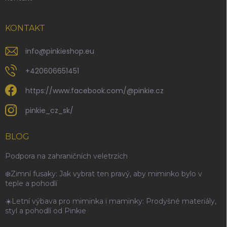
KONTAKT
info
@
pinkieshop.eu
+420606651451
https://www.facebook.com/@pinkie.cz
pinkie_cz_sk/
BLOG
Podpora na zahraničních veletrzích
❄️Zimní fusaky: Jak vybrat ten pravý, aby miminko bylo v
teple a pohodlí
☀️Letní výbava pro miminka i maminky: Prodyšné materiály,
styl a pohodlí od Pinkie