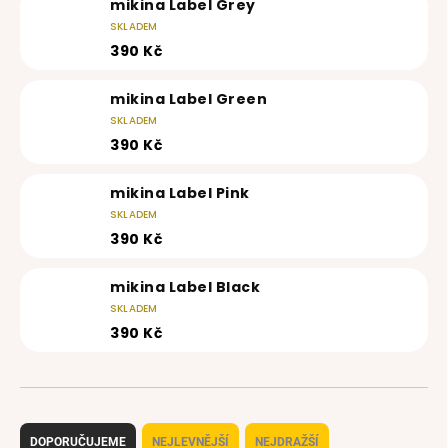
mikina Label Grey
SKLADEM
390 Kč
mikina Label Green
SKLADEM
390 Kč
mikina Label Pink
SKLADEM
390 Kč
mikina Label Black
SKLADEM
390 Kč
Ř
a
DOPORUČUJEME
NEJLEVNĚJŠÍ
NEJDRAŽŠÍ