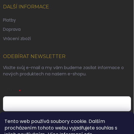
DALŠÍ INFORMACE
Platby
Doprava
Vrácení zboží
ODEBÍRAT NEWSLETTER
Vložte svůj e-mail a my vám budeme zasílat informace o
nových produktech na našem e-shopu.
E-MAIL
Vložením e-mailu souhlasíte s
podmínkami ochrany
Tento web používá soubory cookie. Dalším
osobních údajů
procházením tohoto webu vyjadřujete souhlas s