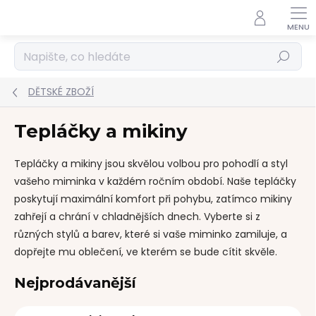
Přejít
na
obsah
Hledat
DĚTSKÉ ZBOŽÍ
Tepláčky a mikiny
Tepláčky a mikiny jsou skvělou volbou pro pohodlí a styl
vašeho miminka v každém ročním období.
Naše
tepláčky
poskytují maximální komfort při pohybu
, zatímco
mikiny
zahřejí a chrání v chladnějších dnech.
Vyberte si z
různých stylů a barev, které si vaše miminko zamiluje, a
dopřejte mu oblečení, ve kterém se bude cítit skvěle.
Nejprodávanější