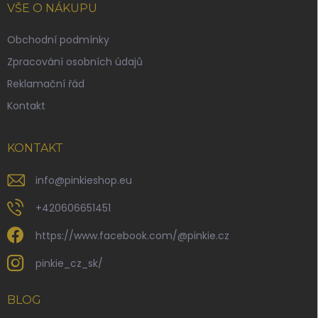
p
VŠE O NÁKUPU
a
t
Obchodní podmínky
í
Zpracování osobních údajů
Reklamační řád
Kontakt
KONTAKT
info
@
pinkieshop.eu
+420606651451
https://www.facebook.com/@pinkie.cz
pinkie_cz_sk/
BLOG