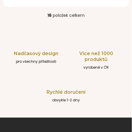
16
položek celkem
O
v
l
á
d
a
c
Nadčasový design
Více než 1000
í
produktů
pro všechny příležitosti
p
r
vyrobené v ČR
v
k
y
v
Rychlé doručení
ý
obvykle 1-2 dny
p
i
s
u
Z
á