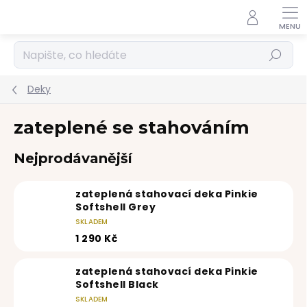
Přejít
na
obsah
Hledat
Deky
zateplené se stahováním
Nejprodávanější
zateplená stahovací deka Pinkie
Softshell Grey
SKLADEM
1 290 Kč
zateplená stahovací deka Pinkie
Softshell Black
SKLADEM