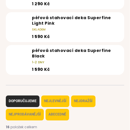
1 290 Kč
péřová stahovací deka Superfine
Light Pink
SKLADEM
1 590 Kč
péřová stahovací deka Superfine
Black
1-2 DNY
1 590 Kč
Ř
a
DOPORUČUJEME
NEJLEVNĚJŠÍ
NEJDRAŽŠÍ
z
e
NEJPRODÁVANĚJŠÍ
ABECEDNĚ
n
í
16
položek celkem