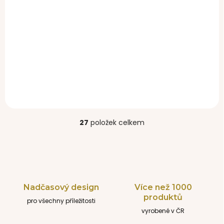
SKLADEM
deka se stahováním
Pinkie Stripe Blue
590 Kč
27
položek celkem
O
v
l
á
d
a
c
Nadčasový design
Více než 1000
í
produktů
pro všechny příležitosti
p
r
vyrobené v ČR
v