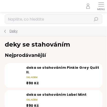
Přejít
na
obsah
Hledat
Deky
deky se stahováním
Nejprodávanější
deka se stahováním Pinkie Grey Quilt
II.
SKLADEM
890 Kč
deka se stahováním Label Mint
SKLADEM
890 Kč