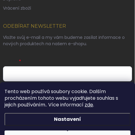
Vrácení zboží
ODEBÍRAT NEWSLETTER
Vložte svůj e-mail a my vám budeme zasílat informace o
nových produktech na našem e-shopu.
E-MAIL
Vložením e-mailu souhlasíte s
podmínkami ochrany
Tento web používá soubory cookie. Dalším
osobních údajů
procházením tohoto webu vyjadřujete souhlas s
jejich používáním.. Více informací
zde
.
Přihlásit se
Nastavení