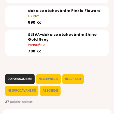
deka se stahováním Pinkie Flowers
1-2 DNY
890 Kč
SLEVA-deka se stahováním Shine
Gold Grey
VYPRODÁNO
790 Kč
Ř
a
DOPORUČUJEME
NEJLEVNĚJŠÍ
NEJDRAŽŠÍ
z
e
NEJPRODÁVANĚJŠÍ
ABECEDNĚ
n
í
27
položek celkem
p
V
r