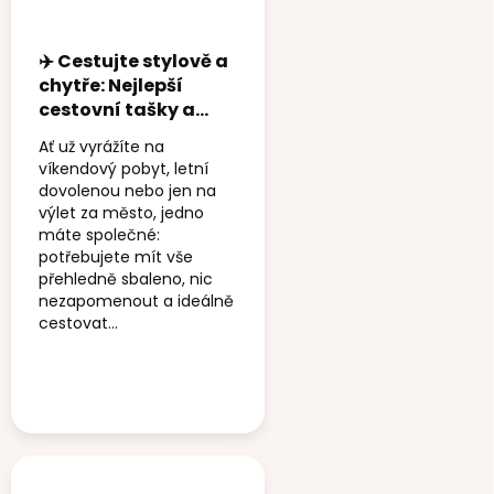
✈️ Cestujte stylově a
chytře: Nejlepší
cestovní tašky a
sety, které vám
Ať už vyrážíte na
usnadní každé
víkendový pobyt, letní
balení
dovolenou nebo jen na
výlet za město, jedno
máte společné:
potřebujete mít vše
přehledně sbaleno, nic
nezapomenout a ideálně
cestovat...