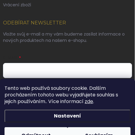
Vrácení zboží
ODEBÍRAT NEWSLETTER
Vložte svůj e-mail a my vám budeme zasílat informace o
nových produktech na našem e-shopu.
E-MAIL
Vložením e-mailu souhlasíte s
podmínkami ochrany
Tento web používá soubory cookie. Dalším
osobních údajů
procházením tohoto webu vyjadřujete souhlas s
jejich používáním.. Více informací
zde
.
Přihlásit se
Nastavení
Copyright 2026
Pinkie originals s.r.o.
. Všechna práva vyhrazena.