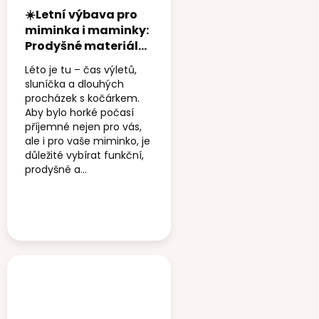
☀️Letní výbava pro
miminka i maminky:
Prodyšné materiály,
styl a pohodlí od
Léto je tu – čas výletů,
Pinkie
sluníčka a dlouhých
procházek s kočárkem.
Aby bylo horké počasí
příjemné nejen pro vás,
ale i pro vaše miminko, je
důležité vybírat funkční,
prodyšné a...