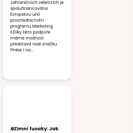
zahraničních veletrzích je
spolufinancována
Evropskou unií
prostřednictvím
programu Marketing
II.Díky této podpoře
máme možnost
představit naši značku
Pinkie i na...
❄️Zimní fusaky: Jak