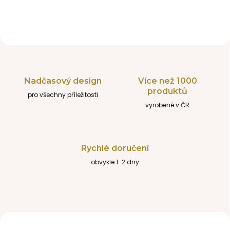
m
i
n
k
a
i
Nadčasový design
Více než 1000
r
produktů
pro všechny příležitosti
o
vyrobené v ČR
d
i
č
Rychlé doručení
e
obvykle 1-2 dny
,
n
a
v
NOVINKA
NOVINKA