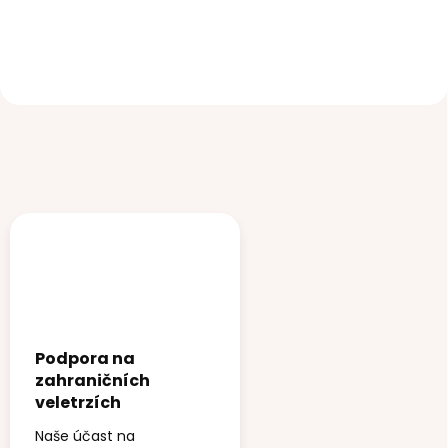
podložka do kočárku
organizér Pinkie Blue
Pinkie Bear Anthracite
Square
590 Kč
990 Kč
Podpora na
zahraničních
veletrzích
Naše účast na