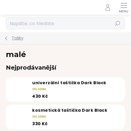
Přejít
na
obsah
Hledat
Tašky
malé
Nejprodávanější
univerzální taštička Dark Black
SKLADEM
430 Kč
kosmetická taštička Dark Black
SKLADEM
330 Kč