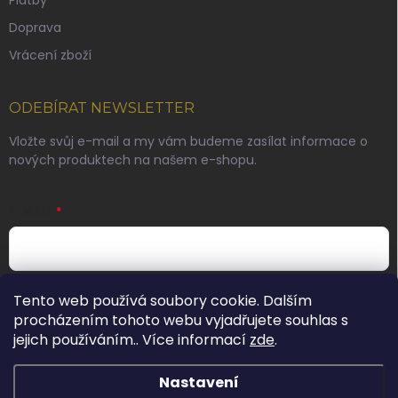
Doprava
Vrácení zboží
ODEBÍRAT NEWSLETTER
Vložte svůj e-mail a my vám budeme zasílat informace o
nových produktech na našem e-shopu.
E-MAIL
Vložením e-mailu souhlasíte s
podmínkami ochrany
Tento web používá soubory cookie. Dalším
osobních údajů
procházením tohoto webu vyjadřujete souhlas s
jejich používáním.. Více informací
zde
.
Přihlásit se
Nastavení