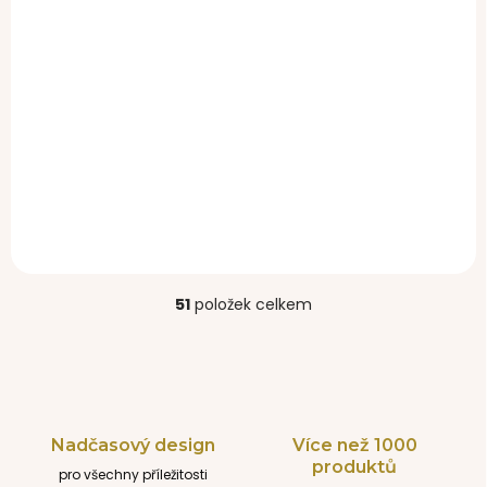
NOVINKA
SKLADEM
univerzální taštička
Dark Black
430 Kč
51
položek celkem
O
v
l
á
d
a
c
Nadčasový design
Více než 1000
í
produktů
pro všechny příležitosti
p