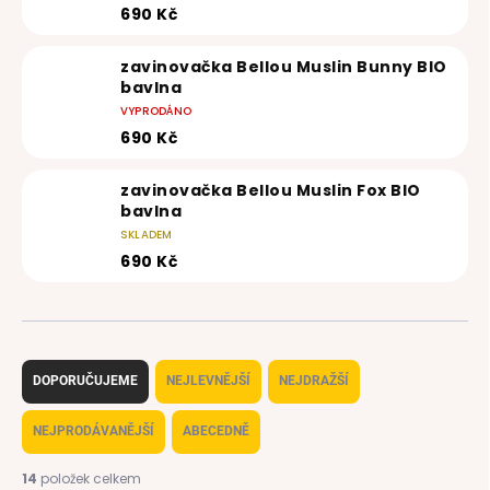
690 Kč
zavinovačka Bellou Muslin Bunny BIO
bavlna
VYPRODÁNO
690 Kč
zavinovačka Bellou Muslin Fox BIO
bavlna
SKLADEM
690 Kč
Ř
a
DOPORUČUJEME
NEJLEVNĚJŠÍ
NEJDRAŽŠÍ
z
e
NEJPRODÁVANĚJŠÍ
ABECEDNĚ
n
í
14
položek celkem