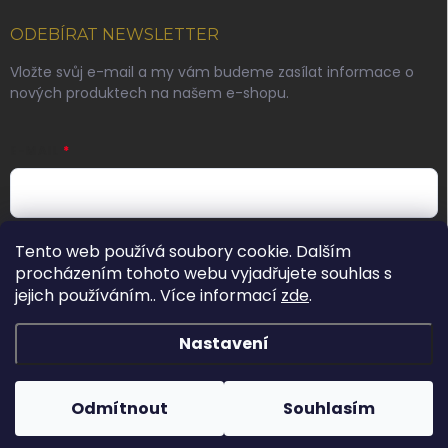
ODEBÍRAT NEWSLETTER
Vložte svůj e-mail a my vám budeme zasílat informace o
nových produktech na našem e-shopu.
E-MAIL
Vložením e-mailu souhlasíte s
podmínkami ochrany
Tento web používá soubory cookie. Dalším
osobních údajů
procházením tohoto webu vyjadřujete souhlas s
jejich používáním.. Více informací
zde
.
Přihlásit se
Nastavení
Copyright 2026
Pinkie originals s.r.o.
. Všechna práva vyhrazena.
Odmítnout
Souhlasím
Vytvořil Shoptet