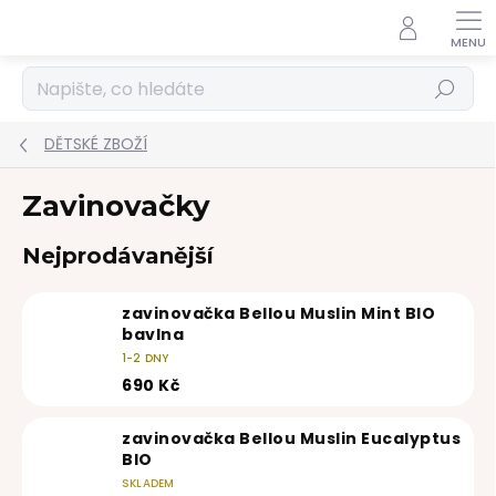
Přejít
na
obsah
Hledat
DĚTSKÉ ZBOŽÍ
Zavinovačky
Nejprodávanější
zavinovačka Bellou Muslin Mint BIO
bavlna
1-2 DNY
690 Kč
zavinovačka Bellou Muslin Eucalyptus
BIO
SKLADEM