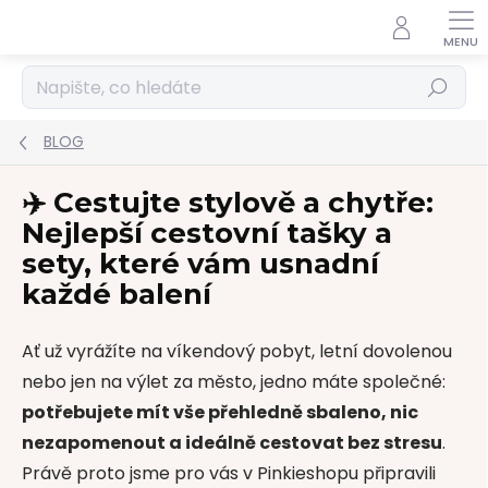
Přejít
na
obsah
Hledat
BLOG
✈️ Cestujte stylově a chytře:
Nejlepší cestovní tašky a
sety, které vám usnadní
každé balení
Ať už vyrážíte na víkendový pobyt, letní dovolenou
nebo jen na výlet za město, jedno máte společné:
potřebujete mít vše přehledně sbaleno, nic
nezapomenout a ideálně cestovat bez stresu
.
Právě proto jsme pro vás v Pinkieshopu připravili