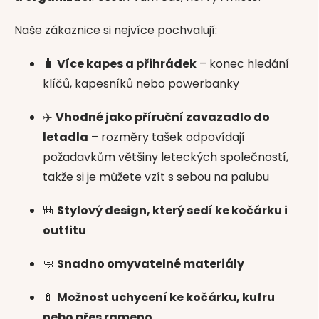
Naše zákaznice si nejvíce pochvalují:
🧳
Více kapes a přihrádek
– konec hledání
klíčů, kapesníků nebo powerbanky
✈️
Vhodné jako příruční zavazadlo do
letadla
– rozměry tašek odpovídají
požadavkům většiny leteckých společností,
takže si je můžete vzít s sebou na palubu
🎒
Stylový design, který sedí ke kočárku i
outfitu
🧼
Snadno omyvatelné materiály
🍼
Možnost uchycení ke kočárku, kufru
nebo přes rameno