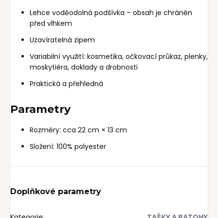
Lehce voděodolná podšívka – obsah je chráněn
před vlhkem
Uzavíratelná zipem
Variabilní využití: kosmetika, očkovací průkaz, plenky,
moskytiéra, doklady a drobnosti
Praktická a přehledná
Parametry
Rozměry: cca 22 cm × 13 cm
Složení: 100% polyester
Doplňkové parametry
Kategorie
:
TAŠKY A BATOHY