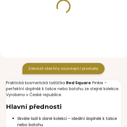
SKLADEM
SKLADEM
rostoucí fusak Pinkie
organizér Red Square
Red Square
Closed
2 090 Kč
833 Kč
Zobrazit všechny související produkty
Praktická kosmetická taštička
Red Square
Pinkie –
perfektní doplněk k tašce nebo batohu ze stejné kolekce.
Vyrobeno v České republice.
Hlavní přednosti
Skvěle ladí k dané kolekci – ideální doplněk k tašce
nebo batohu