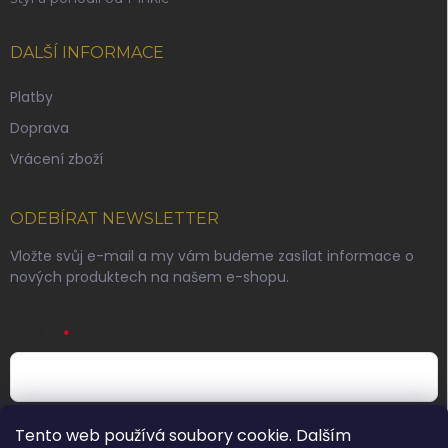
DALŠÍ INFORMACE
Platby
Doprava
Vrácení zboží
ODEBÍRAT NEWSLETTER
Vložte svůj e-mail a my vám budeme zasílat informace o
nových produktech na našem e-shopu.
E-MAIL
Vložením e-mailu souhlasíte s
podmínkami ochrany
Tento web používá soubory cookie. Dalším