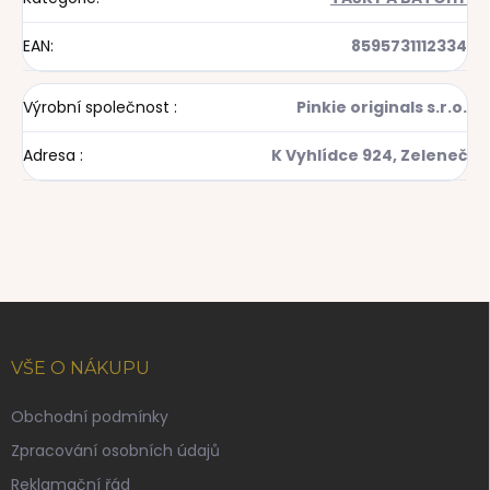
EAN
:
8595731112334
Výrobní společnost
:
Pinkie originals s.r.o.
Adresa
:
K Vyhlídce 924, Zeleneč
Z
á
p
VŠE O NÁKUPU
a
t
Obchodní podmínky
í
Zpracování osobních údajů
Reklamační řád