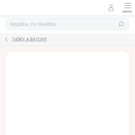
Přejít
na
obsah
Hledat
TAŠKY A BATOHY