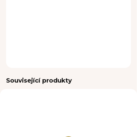
cena:
MOŽNOSTI
DORUČENÍ
−
+
Přidat do košíku
DETAILNÍ INFORMACE
ZEPTAT SE
Související produkty