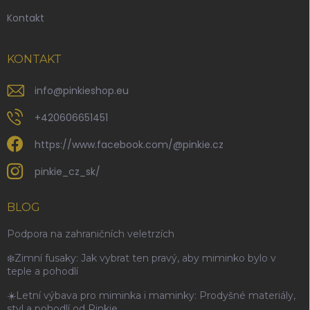
Kontakt
KONTAKT
info
@
pinkieshop.eu
+420606651451
https://www.facebook.com/@pinkie.cz
pinkie_cz_sk/
BLOG
Podpora na zahraničních veletrzích
❄️Zimní fusaky: Jak vybrat ten pravý, aby miminko bylo v
teple a pohodlí
☀️Letní výbava pro miminka i maminky: Prodyšné materiály,
styl a pohodlí od Pinkie