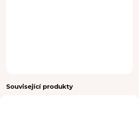
MOŽNOSTI DORUČENÍ
−
+
Přidat do košíku
DETAILNÍ INFORMACE
ZEPTAT SE
Související produkty