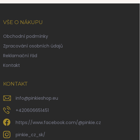
Z
á
p
VŠE O NÁKUPU
a
t
Obchodní podmínky
í
Zpracování osobních údajů
Reklamační řád
Kontakt
KONTAKT
info
@
pinkieshop.eu
+420606651451
https://www.facebook.com/@pinkie.cz
pinkie_cz_sk/