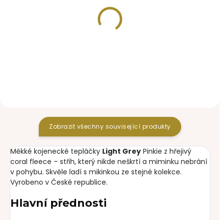
SKLADEM
SKLADEM
nákrčník Teddy Light
čepice Label Teddy
Grey
Light Grey Duo
250 Kč
650 Kč
Zobrazit všechny související produkty
Měkké kojenecké tepláčky
Light Grey
Pinkie z hřejivý
coral fleece – střih, který nikde neškrtí a miminku nebrání
v pohybu. Skvěle ladí s mikinkou ze stejné kolekce.
Vyrobeno v České republice.
Hlavní přednosti