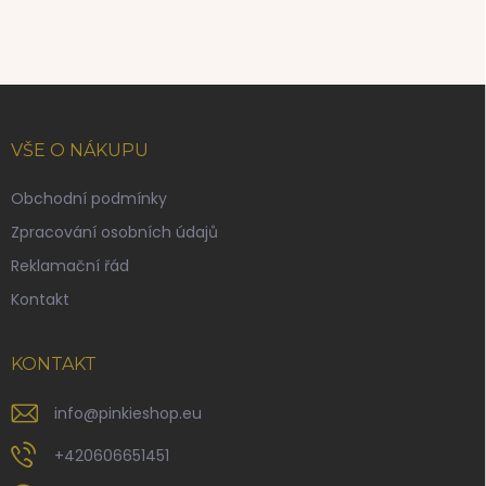
Z
á
p
VŠE O NÁKUPU
a
t
Obchodní podmínky
í
Zpracování osobních údajů
Reklamační řád
Kontakt
KONTAKT
info
@
pinkieshop.eu
+420606651451