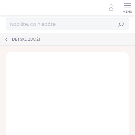
Přejít
na
obsah
Hledat
DĚTSKÉ ZBOŽÍ