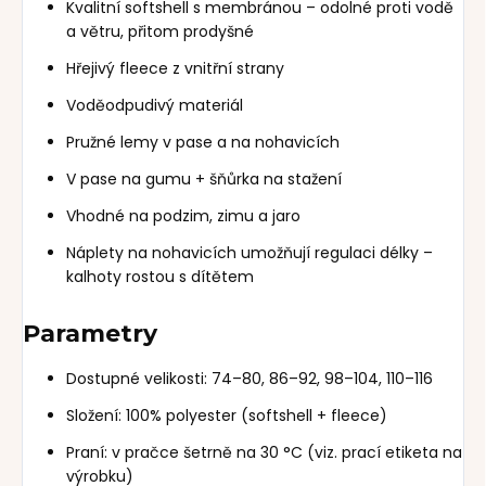
Kvalitní softshell s membránou – odolné proti vodě
a větru, přitom prodyšné
Hřejivý fleece z vnitřní strany
Voděodpudivý materiál
Pružné lemy v pase a na nohavicích
V pase na gumu + šňůrka na stažení
Vhodné na podzim, zimu a jaro
Náplety na nohavicích umožňují regulaci délky –
kalhoty rostou s dítětem
Parametry
Dostupné velikosti: 74–80, 86–92, 98–104, 110–116
Složení: 100% polyester (softshell + fleece)
Praní: v pračce šetrně na 30 °C (viz. prací etiketa na
výrobku)