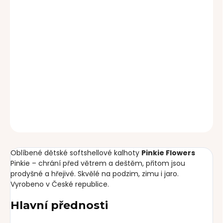
cena:
MOŽNOSTI DORUČENÍ
−
+
Přidat do košíku
DETAILNÍ INFORMACE
ZEPTAT SE
Oblíbené dětské softshellové kalhoty
Pinkie Flowers
Pinkie – chrání před větrem a deštěm, přitom jsou
prodyšné a hřejivé. Skvělé na podzim, zimu i jaro.
Vyrobeno v České republice.
Hlavní přednosti