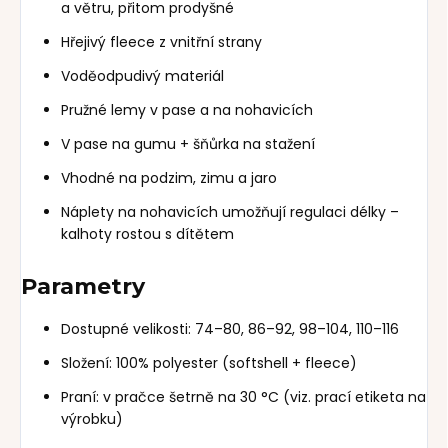
a větru, přitom prodyšné
Hřejivý fleece z vnitřní strany
Voděodpudivý materiál
Pružné lemy v pase a na nohavicích
V pase na gumu + šňůrka na stažení
Vhodné na podzim, zimu a jaro
Náplety na nohavicích umožňují regulaci délky –
kalhoty rostou s dítětem
Parametry
Dostupné velikosti: 74–80, 86–92, 98–104, 110–116
Složení: 100% polyester (softshell + fleece)
Praní: v pračce šetrně na 30 °C (viz. prací etiketa na
výrobku)