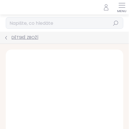
Přejít
na
obsah
Hledat
DĚTSKÉ ZBOŽÍ