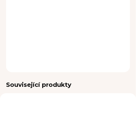
MOŽNOSTI DORUČENÍ
−
+
Přidat do košíku
DETAILNÍ INFORMACE
ZEPTAT SE
Související produkty