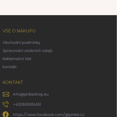
Z
á
p
VŠE O NÁKUPU
a
t
Obchodní podmínky
í
Zpracování osobních údajů
Reklamační řád
Kontakt
KONTAKT
info
@
pinkieshop.eu
+420606651451
https://www.facebook.com/@pinkie.cz