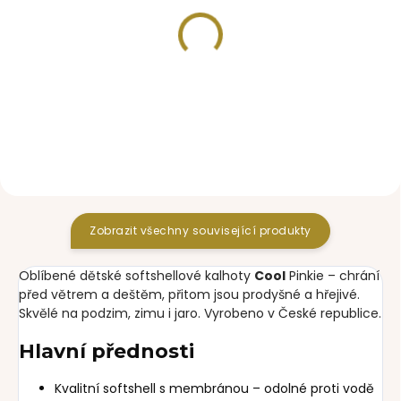
SKLADEM
SKLADEM
čepice Label Teddy
nákrčník Teddy Grey
Black
250 Kč
380 Kč
Zobrazit všechny související produkty
Oblíbené dětské softshellové kalhoty
Cool
Pinkie – chrání
před větrem a deštěm, přitom jsou prodyšné a hřejivé.
Skvělé na podzim, zimu i jaro. Vyrobeno v České republice.
Hlavní přednosti
Kvalitní softshell s membránou – odolné proti vodě