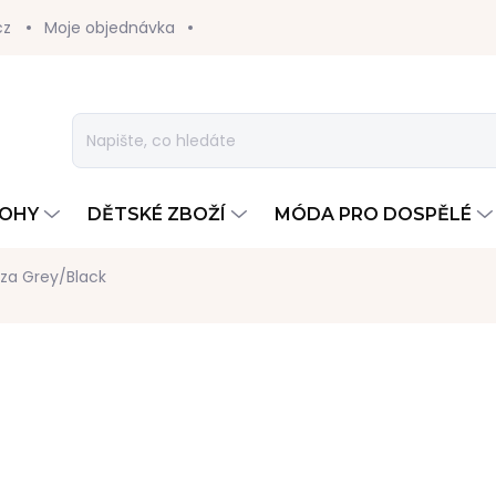
cz
Moje objednávka
TOHY
DĚTSKÉ ZBOŽÍ
MÓDA PRO DOSPĚLÉ
za Grey/Black
1 090 Kč
Měrná
ZVOLTE VARIANTU
cena: