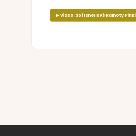
▶ Video: Softshellové kalhoty Pink
Z
á