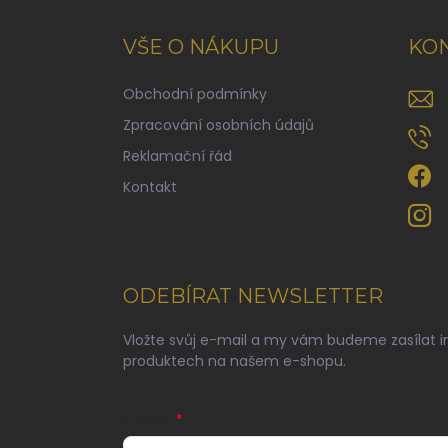
p
a
VŠE O NÁKUPU
KO
t
í
Obchodní podmínky
Zpracování osobních údajů
Reklamační řád
Kontakt
ODEBÍRAT NEWSLETTER
Vložte svůj e-mail a my vám budeme zasílat 
produktech na našem e-shopu.
E-MAIL