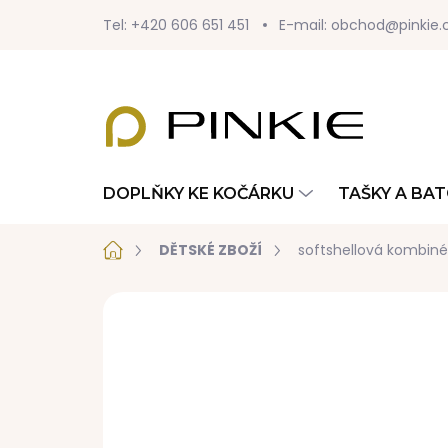
Přejít
Tel: +420 606 651 451
E-mail: obchod@pinkie.
na
obsah
DOPLŇKY KE KOČÁRKU
TAŠKY A BA
Domů
DĚTSKÉ ZBOŽÍ
softshellová kombiné