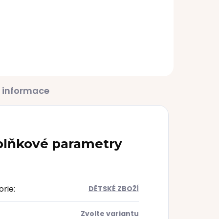
slabší
1 490 Kč
 informace
lňkové parametry
orie
:
DĚTSKÉ ZBOŽÍ
Zvolte variantu