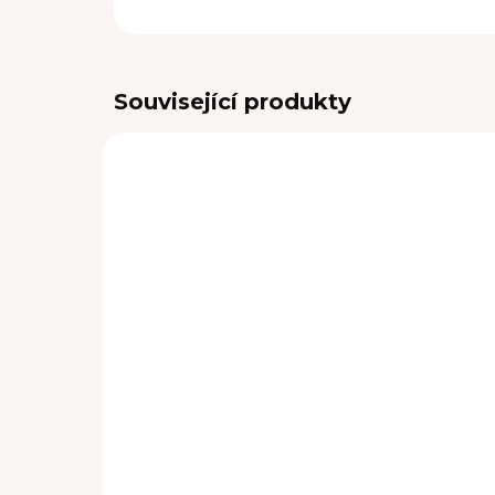
Související produkty
SKLADEM
čepice Label Teddy
če
Black