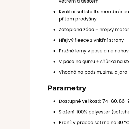
větrem a deštěm
Kvalitní softshell s membránou
přitom prodyšný
Zateplená záda – hřejivý materi
Hřejivý fleece z vnitřní strany
Pružné lemy v pase a na nohav
V pase na gumu + šňůrka na st
Vhodná na podzim, zimu a jaro
Parametry
Dostupné velikosti: 74–80, 86–9
Složení: 100% polyester (softshe
Praní: v pračce šetrně na 30 °C