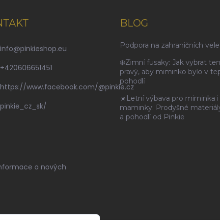
NTAKT
BLOG
Podpora na zahraničních vele
info
@
pinkieshop.eu
❄️Zimní fusaky: Jak vybrat te
+420606651451
pravý, aby miminko bylo v tep
pohodlí
https://www.facebook.com/@pinkie.cz
☀️Letní výbava pro miminka i
pinkie_cz_sk/
maminky: Prodyšné materiály,
a pohodlí od Pinkie
informace o nových