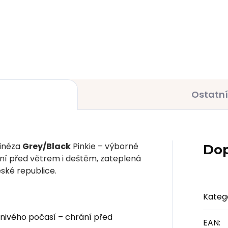
0 Kč
290 Kč
Ostatní
binéza
Grey/Black
Pinkie – výborné
Dop
ání před větrem i deštěm, zateplená
ské republice.
Kateg
nivého počasí – chrání před
EAN
: