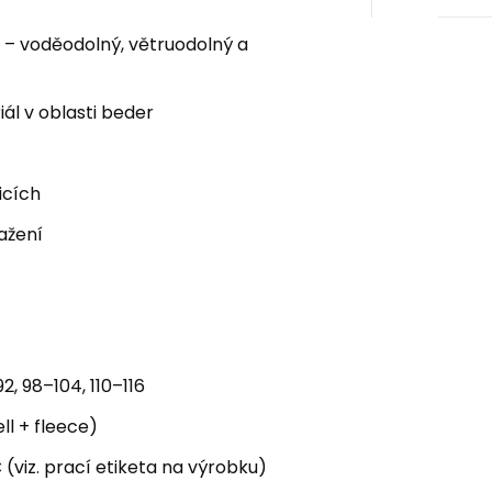
 – voděodolný, větruodolný a
ál v oblasti beder
icích
ažení
2, 98–104, 110–116
ll + fleece)
 (viz. prací etiketa na výrobku)