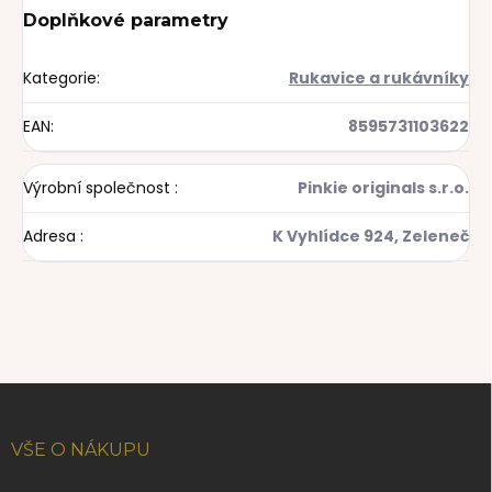
Doplňkové parametry
Kategorie
:
Rukavice a rukávníky
EAN
:
8595731103622
Výrobní společnost
:
Pinkie originals s.r.o.
Adresa
:
K Vyhlídce 924, Zeleneč
Z
á
p
VŠE O NÁKUPU
a
t