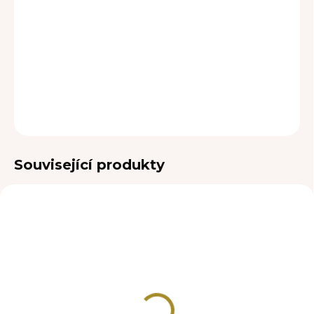
DORUČENÍ
−
+
Přidat do košíku
DETAILNÍ INFORMACE
ZEPTAT SE
Související produkty