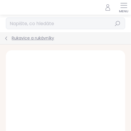
Přejít
na
obsah
Hledat
Rukavice a rukávníky