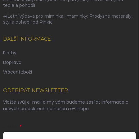
teple a pohodlí
☀️Letní výbava pro miminka i maminky: Prodyšné materiály,
styl a pohodlí od Pinkie
DALŠÍ INFORMACE
Platby
Doprava
Vrácení zboží
ODEBÍRAT NEWSLETTER
Vložte svůj e-mail a my vám budeme zasílat informace o
nových produktech na našem e-shopu.
E-MAIL