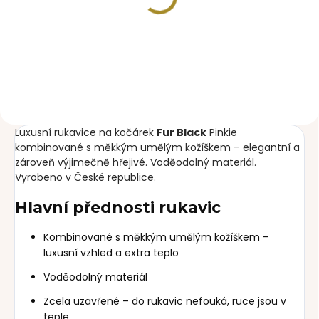
SKLADEM
zateplená stahovací
deka Pinkie Fur Black
1 290 Kč
Luxusní rukavice na kočárek
Fur Black
Pinkie
kombinované s měkkým umělým kožíškem – elegantní a
zároveň výjimečně hřejivé. Voděodolný materiál.
Vyrobeno v České republice.
Hlavní přednosti rukavic
Kombinované s měkkým umělým kožíškem –
luxusní vzhled a extra teplo
Voděodolný materiál
Zcela uzavřené – do rukavic nefouká, ruce jsou v
teple