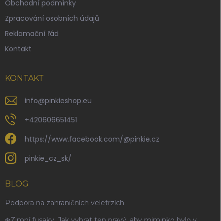
Obchodní podmínky
í
Zpracování osobních údajů
Reklamační řád
Kontakt
KONTAKT
info
@
pinkieshop.eu
+420606651451
https://www.facebook.com/@pinkie.cz
pinkie_cz_sk/
BLOG
Podpora na zahraničních veletrzích
❄️Zimní fusaky: Jak vybrat ten pravý, aby miminko bylo v