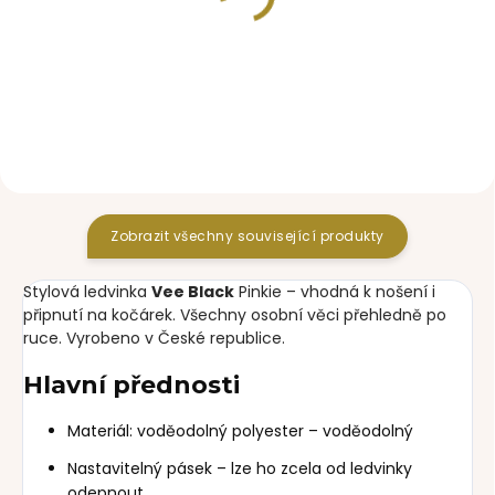
SKLADEM
SKLADEM
organizér Pinkie Vee
univerzální taštička Vee
Black
Black
990 Kč
430 Kč
Zobrazit všechny související produkty
Stylová ledvinka
Vee Black
Pinkie – vhodná k nošení i
připnutí na kočárek. Všechny osobní věci přehledně po
ruce. Vyrobeno v České republice.
Hlavní přednosti
Materiál: voděodolný polyester – voděodolný
Nastavitelný pásek – lze ho zcela od ledvinky
odepnout