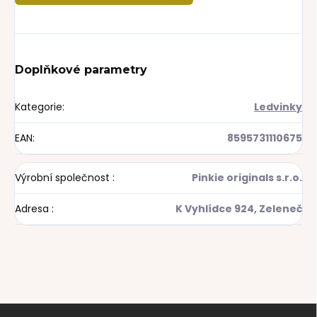
Doplňkové parametry
Kategorie
:
Ledvinky
EAN
:
8595731110675
Výrobní společnost
:
Pinkie originals s.r.o.
Adresa
:
K Vyhlídce 924, Zeleneč
Z