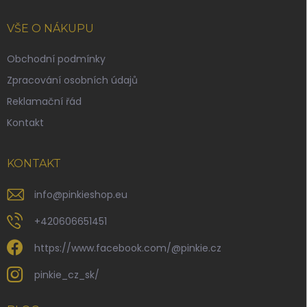
á
p
VŠE O NÁKUPU
a
t
Obchodní podmínky
í
Zpracování osobních údajů
Reklamační řád
Kontakt
KONTAKT
info
@
pinkieshop.eu
+420606651451
https://www.facebook.com/@pinkie.cz
pinkie_cz_sk/