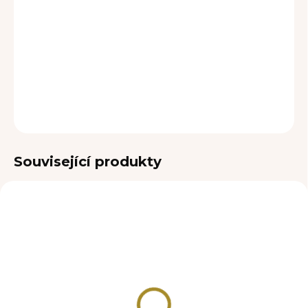
DORUČENÍ
−
+
Přidat do košíku
DETAILNÍ INFORMACE
ZEPTAT SE
Související produkty