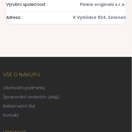
Výrobní společnost
:
Pinkie originals s.r.o.
Adresa
:
K Vyhlídce 924, Zeleneč
Z
á
p
VŠE O NÁKUPU
a
t
Obchodní podmínky
í
Zpracování osobních údajů
Reklamační řád
Kontakt