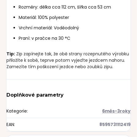
Rozměry: délka cca 112 cm, šířka cca 53 cm
Materiál: 100% polyester
Vrchní materiál: Voděodolný
Praní: v pračce na 30 °C
Tip:
Zip zapínejte tak, že obě strany rozepnutého výrobku
přiložíte k sobě, teprve potom vyjeďte jezdcem nahoru.
Zamezíte tím poškození jezdce nebo zoubků zipu.
Doplňkové parametry
Kategorie
:
6měs-3roky
EAN
:
8595731112419