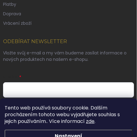
Platby
Doprava
Vrácení zboží
ODEBÍRAT NEWSLETTER
Vložte svůj e-mail a my vám budeme zasílat informace o
nových produktech na našem e-shopu.
E-MAIL
Vložením e-mailu souhlasíte s
podmínkami ochrany
Tento web používá soubory cookie. Dalším
osobních údajů
procházením tohoto webu vyjadřujete souhlas s
jejich používáním.. Více informací
zde
.
Přihlásit se
Nastavení