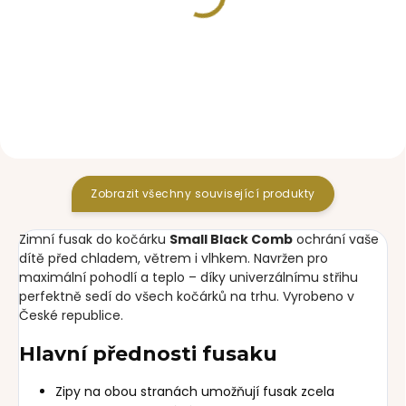
SKLADEM
VYPRODÁNO
rukavice na kočárek
ledvinka Pinkie Small
Small Black Comb
Black Comb
890 Kč
990 Kč
Zobrazit všechny související produkty
Zimní fusak do kočárku
Small Black Comb
ochrání vaše
dítě před chladem, větrem i vlhkem. Navržen pro
maximální pohodlí a teplo – díky univerzálnímu střihu
perfektně sedí do všech kočárků na trhu. Vyrobeno v
České republice.
Hlavní přednosti fusaku
Zipy na obou stranách umožňují fusak zcela