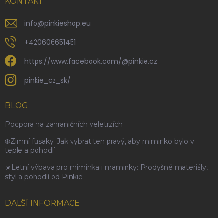
KONTAKT
info
@
pinkieshop.eu
+420606651451
https://www.facebook.com/@pinkie.cz
pinkie_cz_sk/
BLOG
Podpora na zahraničních veletrzích
❄️Zimní fusaky: Jak vybrat ten pravý, aby miminko bylo v
teple a pohodlí
☀️Letní výbava pro miminka i maminky: Prodyšné materiály,
styl a pohodlí od Pinkie
DALŠÍ INFORMACE