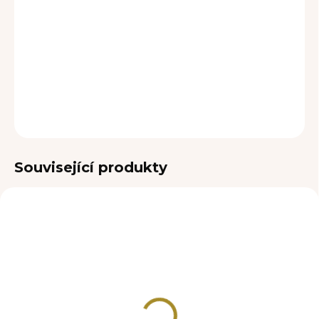
DORUČENÍ
−
+
Přidat do košíku
DETAILNÍ INFORMACE
ZEPTAT SE
Související produkty