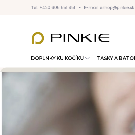
Prejsť
Tel: +420 606 651 451
E-mail: eshop@pinkie.sk
na
obsah
DOPLNKY KU KOČÍKU
TAŠKY A BATO
Predchádzajúce