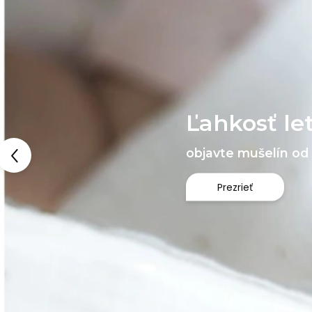
Ľahkosť le
objavte mušelín od 
Prezrieť