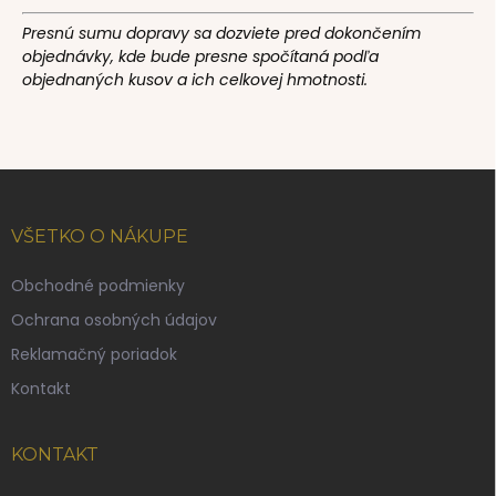
Presnú sumu dopravy sa dozviete pred dokončením
objednávky, kde bude presne spočítaná podľa
objednaných kusov a ich celkovej hmotnosti.
Z
á
p
VŠETKO O NÁKUPE
ä
t
Obchodné podmienky
i
Ochrana osobných údajov
e
Reklamačný poriadok
Kontakt
KONTAKT