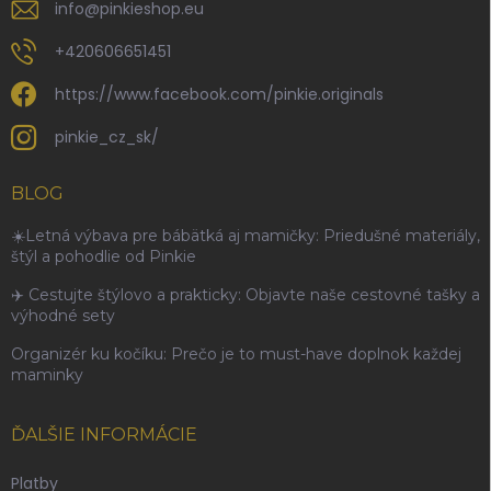
info
@
pinkieshop.eu
+420606651451
https://www.facebook.com/pinkie.originals
pinkie_cz_sk/
BLOG
☀️Letná výbava pre bábätká aj mamičky: Priedušné materiály,
štýl a pohodlie od Pinkie
✈️ Cestujte štýlovo a prakticky: Objavte naše cestovné tašky a
výhodné sety
Organizér ku kočíku: Prečo je to must-have doplnok každej
maminky
ĎALŠIE INFORMÁCIE
Platby