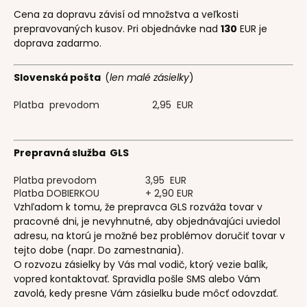
Cena za dopravu závisí od množstva a veľkosti
prepravovaných kusov. Pri objednávke nad
130
EUR je
doprava zadarmo.
Slovenská pošta
(
len malé zásielky
)
Platba prevodom
2,95 EUR
Prepravná služba GLS
Platba prevodom
3,95 EUR
Platba DOBIERKOU
+ 2,90 EUR
Vzhľadom k tomu, že prepravca GLS rozváža tovar v
pracovné dni, je nevyhnutné, aby objednávajúci uviedol
adresu, na ktorú je možné bez problémov doručiť tovar v
tejto dobe (napr. Do zamestnania).
O rozvozu zásielky by Vás mal vodič, ktorý vezie balík,
vopred kontaktovať. Spravidla pošle SMS alebo Vám
zavolá, kedy presne Vám zásielku bude môcť odovzdať.