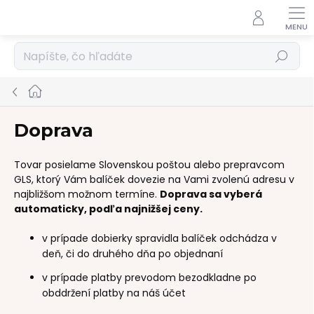
Prejsť
na
obsah
Hľadať
Domov
Doprava
Tovar posielame Slovenskou poštou alebo prepravcom
GLS, ktorý Vám balíček dovezie na Vami zvolenú adresu v
najbližšom možnom termíne.
Doprava sa vyberá
automaticky, podľa najnižšej ceny.
v prípade dobierky spravidla balíček odchádza v
deň, či do druhého dňa po objednaní
v prípade platby prevodom bezodkladne po
obddržení platby na náš účet