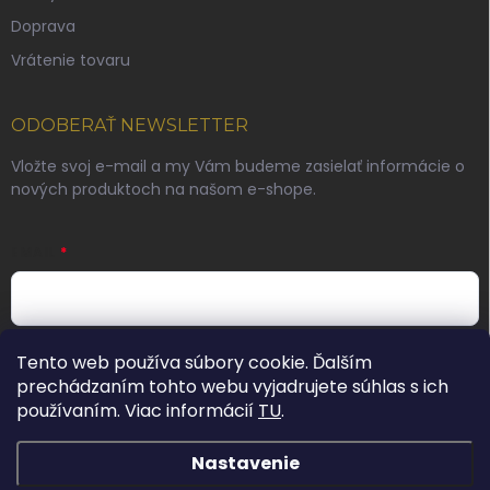
Doprava
Vrátenie tovaru
ODOBERAŤ NEWSLETTER
Vložte svoj e-mail a my Vám budeme zasielať informácie o
nových produktoch na našom e-shope.
EMAIL
Vložením e-mailu súhlasíte s podmienkami ochrany
Tento web používa súbory cookie. Ďalším
osobných údajov
prechádzaním tohto webu vyjadrujete súhlas s ich
používaním. Viac informácií
TU
.
Prihlásiť sa
Nastavenie