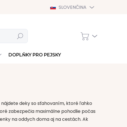
SLOVENČINA
Hľadať
NÁKUPNÝ
KOŠÍK
DOPLŇKY PRO PEJSKY
 nájdete
deky so sťahovaním
, ktoré ľahko
ktoré zabezpečia maximálne pohodlie počas
ienky na oddych doma aj na cestách.
Ak