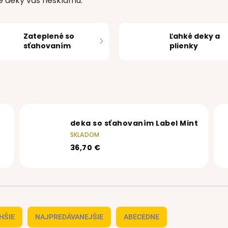
še deky vás nesklamú.
Zateplené so
Ľahké deky a
sťahovaním
plienky
deka so sťahovaním Label Mint
SKLADOM
36,70 €
HŠIE
NAJPREDÁVANEJŠIE
ABECEDNE