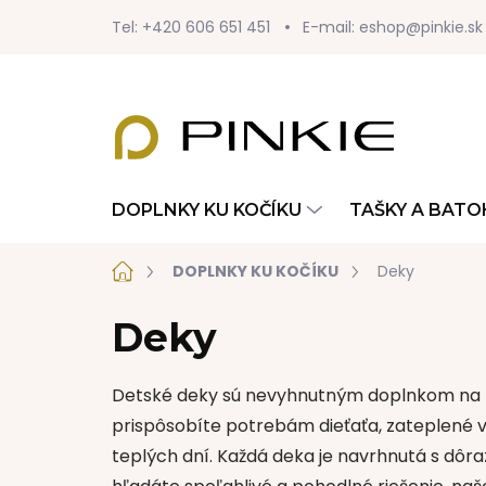
Prejsť
Tel: +420 606 651 451
E-mail: eshop@pinkie.sk
na
obsah
DOPLNKY KU KOČÍKU
TAŠKY A BATO
Domov
DOPLNKY KU KOČÍKU
Deky
Deky
Detské deky sú nevyhnutným doplnkom na k
prispôsobíte potrebám dieťaťa,
zateplené v
teplých dní.
Každá deka je navrhnutá s dôra