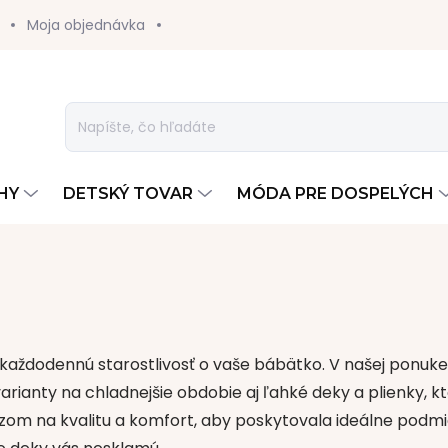
Moja objednávka
HY
DETSKÝ TOVAR
MÓDA PRE DOSPELÝCH
aždodennú starostlivosť o vaše bábätko.
V našej ponuke
arianty na chladnejšie obdobie
aj
ľahké deky a plienky
, 
zom na kvalitu a komfort
, aby poskytovala ideálne podm