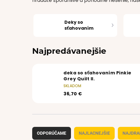
hľadáte spoľahlivé a pohodlné riešenie, na
Deky so
sťahovaním
Najpredávanejšie
deka so sťahovaním Pinkie
Grey Quilt II.
SKLADOM
36,70 €
R
a
ODPORÚČAME
NAJLACNEJŠIE
NAJDRA
d