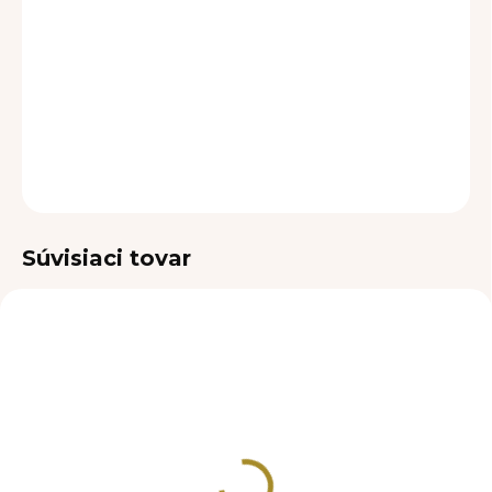
DORUČENIA
−
+
Pridať do košíka
DETAILNÉ INFORMÁCIE
OPÝTAŤ SA
Súvisiaci tovar