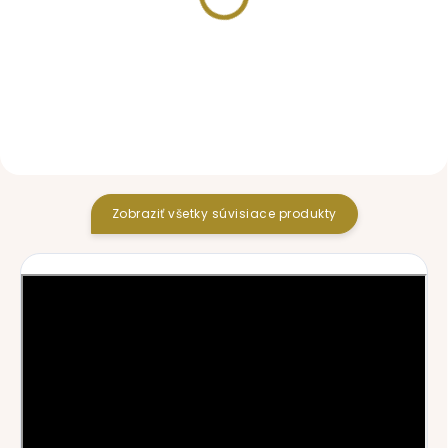
1-2 DNI
SKLADOM
batoh Vee Black
čiapočka Label Black
61,40 €
12 €
Zobraziť všetky súvisiace produkty