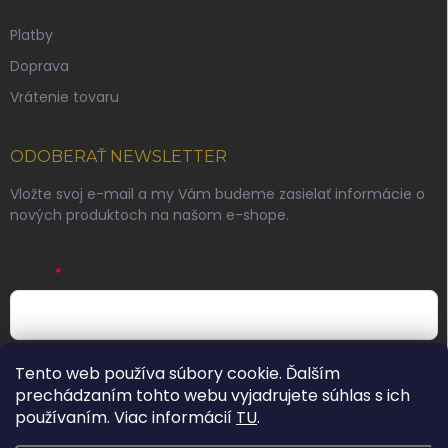
Platby
Doprava
Vrátenie tovaru
ODOBERAŤ NEWSLETTER
Vložte svoj e-mail a my Vám budeme zasielať informácie o
nových produktoch na našom e-shope.
EMAIL
Vložením e-mailu súhlasíte s podmienkami ochrany
Tento web používa súbory cookie. Ďalším
osobných údajov
prechádzaním tohto webu vyjadrujete súhlas s ich
používaním. Viac informácií
TU
.
Prihlásiť sa