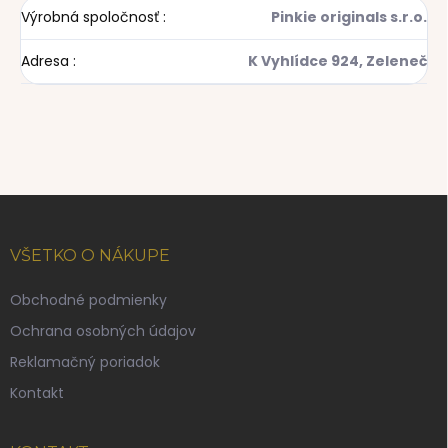
Výrobná spoločnosť
:
Pinkie originals s.r.o.
Adresa
:
K Vyhlídce 924, Zeleneč
Z
á
p
VŠETKO O NÁKUPE
ä
t
Obchodné podmienky
i
Ochrana osobných údajov
e
Reklamačný poriadok
Kontakt