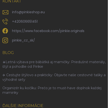
KONTAKT
info
@
pinkieshop.eu
+420606651451
https://www.facebook.com/pinkie.originals
pinkie_cz_sk/
BLOG
☀️Letná výbava pre bábätká aj mamičky: Priedušné materiály,
štýl a pohodlie od Pinkie
✈️ Cestujte štýlovo a prakticky: Objavte naše cestovné tašky a
výhodné sety
Organizér ku kočíku: Prečo je to must-have doplnok každej
maminky
ĎALŠIE INFORMÁCIE