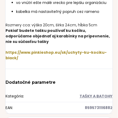
vo vnútri ešte malé vrecko pre lepšiu organizáciu
kabelka má nastaviteľný popruh cez rameno
Rozmery cca: výška 20cm, šírka 24cm, hĺbka 5cm
Pokiaľ budete tašku používať ku kočíku,
odporúčame objednať aj karabínky na pripevnenie,
nie su súčasťou tašky
https://www.pinkieshop.eu/sk/uchyty-ku-kociku-
black/
Dodatočné parametre
Kategória
:
TAŠKY A BATOHY
EAN
:
8595731116882