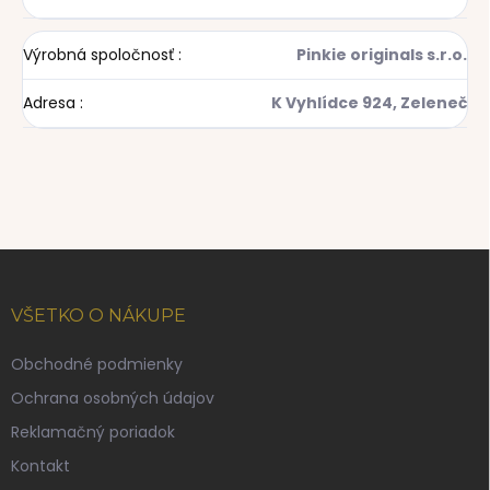
Výrobná spoločnosť
:
Pinkie originals s.r.o.
Adresa
:
K Vyhlídce 924, Zeleneč
Z
á
p
VŠETKO O NÁKUPE
ä
t
Obchodné podmienky
i
Ochrana osobných údajov
e
Reklamačný poriadok
Kontakt