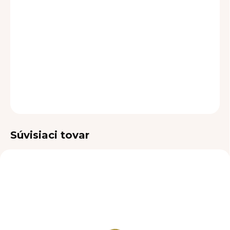
cena:
MOŽNOSTI
DORUČENIA
−
+
Pridať do košíka
DETAILNÉ INFORMÁCIE
OPÝTAŤ SA
Súvisiaci tovar