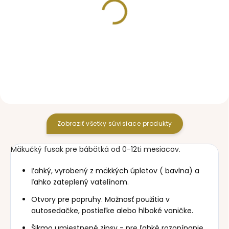
SKLADOM
SKLADOM
mikina Shine Gold Black
deka so sťahovaním
Shine Gold Black
16,10 €
40,90 €
Zobraziť všetky súvisiace produkty
Mäkučký fusak pre bábätká od 0-12ti mesiacov.
Ľahký, vyrobený z mäkkých úpletov ( bavlna) a
ľahko zateplený vatelínom.
Otvory pre popruhy. Možnosť použitia v
autosedačke, postieľke alebo hlboké vaničke.
Šikmo umiestnené zipsy - pre ľahké rozopínanie,