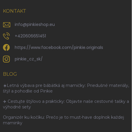
KONTAKT
info
@
pinkieshop.eu
+420606651451
https://www.facebook.com/pinkie.originals
pinkie_cz_sk/
BLOG
☀️Letná výbava pre bábätká aj mamičky: Priedušné materiály,
štýl a pohodlie od Pinkie
✈️ Cestujte štýlovo a prakticky: Objavte naše cestovné tašky a
výhodné sety
Organizér ku kočíku: Prečo je to must-have doplnok každej
maminky