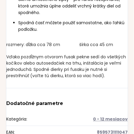
ktoré umožnia úplne oddeliť vrchný krátky diel od
spodného.
Spodná časť môžete použiť samostatne, ako ľahkú
podložku.
rozmery: dĺžka cca 78 cm šírka cca 45 cm
Vďaka pozdĺžnym otvorom fusak pekne sedí do všetkých
kočíkov alebo autosedačiek na trhu, inštalácia je veľmi
jednoduchá. Spodné dierky pri fusaku je nutné si
prestrihnúť (voľte tú dierku, ktorá sa viac hodí).
Dodatočné parametre
Kategória
:
0 - 12 mesiacov
EAN
:
8595731111047