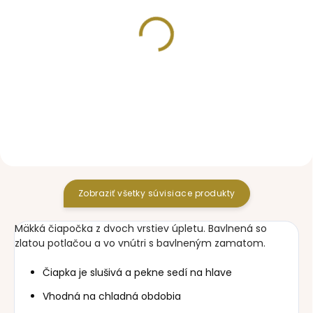
SKLADOM
SKLADOM
podložka do kočíka
deka so sťahovaním
Shine Gold Grey
Shine Gold Grey
44,90 €
40,80 €
Zobraziť všetky súvisiace produkty
Mäkká čiapočka z dvoch vrstiev úpletu. Bavlnená so
zlatou potlačou a vo vnútri s bavlneným zamatom.
Čiapka je slušivá a pekne sedí na hlave
Vhodná na chladná obdobia