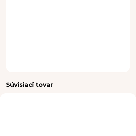
MOŽNOSTI DORUČENIA
−
+
Pridať do košíka
DETAILNÉ INFORMÁCIE
OPÝTAŤ SA
Súvisiaci tovar