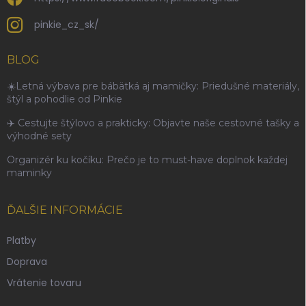
pinkie_cz_sk/
BLOG
☀️Letná výbava pre bábätká aj mamičky: Priedušné materiály,
štýl a pohodlie od Pinkie
✈️ Cestujte štýlovo a prakticky: Objavte naše cestovné tašky a
výhodné sety
Organizér ku kočíku: Prečo je to must-have doplnok každej
maminky
ĎALŠIE INFORMÁCIE
Platby
Doprava
Vrátenie tovaru