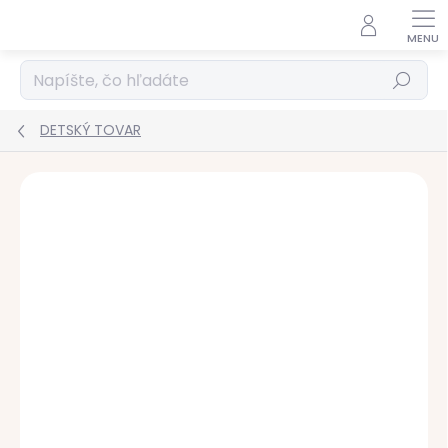
Prejsť
na
obsah
Hľadať
DETSKÝ TOVAR