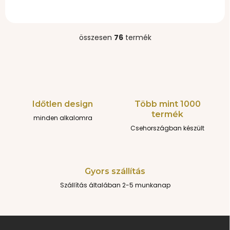
16 320 Ft
16 320 Ft
összesen
76
termék
L
i
s
t
a
i
r
Időtlen design
Több mint 1000
á
termék
minden alkalomra
n
y
Csehországban készült
í
t
á
s
Gyors szállítás
e
Szállítás általában 2-5 munkanap
l
e
m
e
L
i