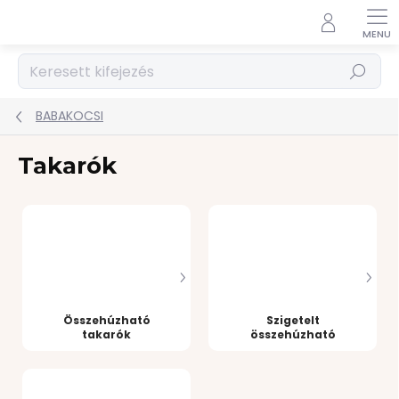
Ugrás
a
fő
tartalomhoz
Keresés
BABAKOCSI
Takarók
Összehúzható
Szigetelt
takarók
összehúzható