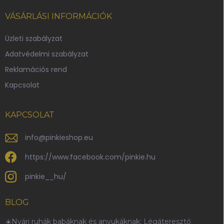
á
b
VÁSÁRLÁSI INFORMÁCIÓK
l
é
Üzleti szabályzat
c
Adatvédelmi szabályzat
Reklamációs rend
Kapcsolat
KAPCSOLAT
info
@
pinkieshop.eu
https://www.facebook.com/pinkie.hu
pinkie__hu/
BLOG
☀️Nyári ruhák babáknak és anyukáknak: Légáteresztő