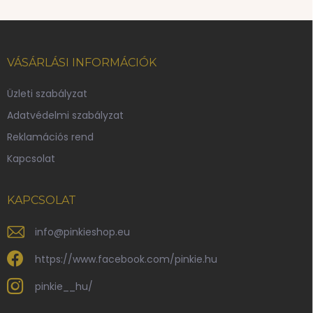
m
e
L
i
á
b
VÁSÁRLÁSI INFORMÁCIÓK
l
é
Üzleti szabályzat
c
Adatvédelmi szabályzat
Reklamációs rend
Kapcsolat
KAPCSOLAT
info
@
pinkieshop.eu
https://www.facebook.com/pinkie.hu
pinkie__hu/