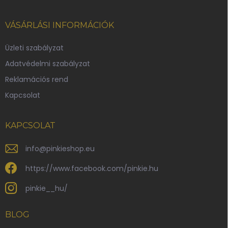
i
á
b
VÁSÁRLÁSI INFORMÁCIÓK
l
é
Üzleti szabályzat
c
Adatvédelmi szabályzat
Reklamációs rend
Kapcsolat
KAPCSOLAT
info
@
pinkieshop.eu
https://www.facebook.com/pinkie.hu
pinkie__hu/
BLOG