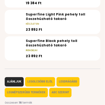
19 384 Ft
Superfine Light Pink pehely toll
összehúzható takaró
KÉSZLETEN
23 892 Ft
Superfine Black pehely toll
összehúzható takaró
RENDELNI
23 892 Ft
T
e
AJÁNLJUK
LEGOLCSÓBB ELÖL
LEGDRÁGÁBB
r
m
LEGNÉPSZERŰBB TERMÉKEK
ABC SZERINT
é
k
összesen
16
termék