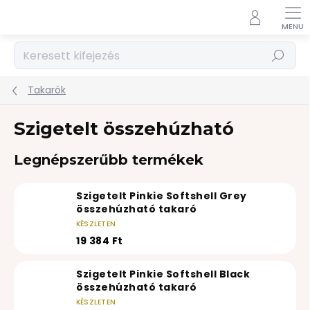
Ugrás
a
fő
tartalomhoz
Keresés
Takarók
Szigetelt összehúzható
Legnépszerűbb termékek
Szigetelt Pinkie Softshell Grey
összehúzható takaró
KÉSZLETEN
19 384 Ft
Szigetelt Pinkie Softshell Black
összehúzható takaró
KÉSZLETEN