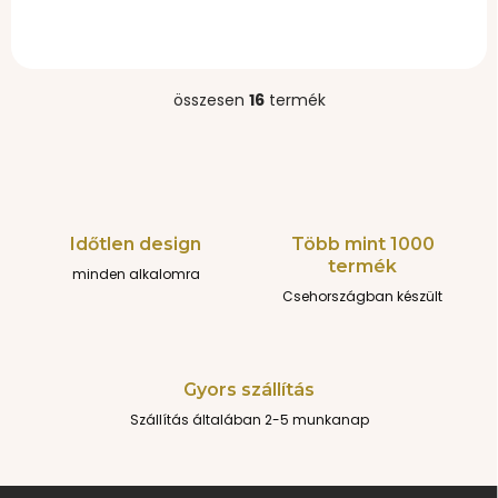
takaró
takaró
16 379 Ft
16 379 Ft
összesen
16
termék
L
i
s
t
a
i
r
Időtlen design
Több mint 1000
á
termék
minden alkalomra
n
y
Csehországban készült
í
t
á
s
Gyors szállítás
e
Szállítás általában 2-5 munkanap
l
e
m
e
L