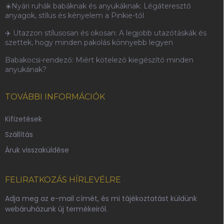
☀️Nyári ruhák babáknak és anyukáknak: Légáteresztő
anyagok, stílus és kényelem a Pinkie-től
✈️ Utazzon stílusosan és okosan: A legjobb utazótáskák és
szettek, hogy minden pakolás könnyebb legyen
Babakocsi-rendező: Miért kötelező kiegészítő minden
anyukának?
TOVÁBBI INFORMÁCIÓK
Kifizetések
Szállítás
Áruk visszaküldése
FELIRATKOZÁS HÍRLEVÉLRE
Adja meg az e-mail címét, és mi tájékoztatást küldünk
webáruházunk új termékeiről.