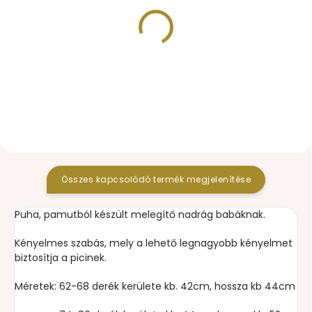
KÉSZLETEN
KÉSZLETEN
Label Black melegítő
Összehúzható Label
felső
Black takaró
5 860 Ft
13 373 Ft
Összes kapcsolódó termék megjelenítése
Puha, pamutból készült melegítő nadrág babáknak.
Kényelmes szabás, mely a lehető legnagyobb kényelmet
biztosítja a picinek.
Méretek: 62-68 derék kerülete kb. 42cm, hossza kb 44cm