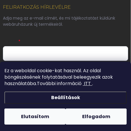
FELIRATKOZÁS HÍRLEVÉLRE
Adja meg az e-mail címét, és mi tájékoztatást küldünk
webáruházunk új termékeiről.
E-MAIL
E-mail cím megadásával Ön elfogadja az adatvédelmi
Ez a weboldal cookie-kat használ. Az oldal
szabályzatot.
böngészésének folytatásával beleegyezik azok
használatába.További információ
ITT
.
Feliratkozás
Beállítások
Copyright 2026
Pinkie
. Minden jog fenntartva.
Elutasítom
Elfogadom
Shoptet készítette