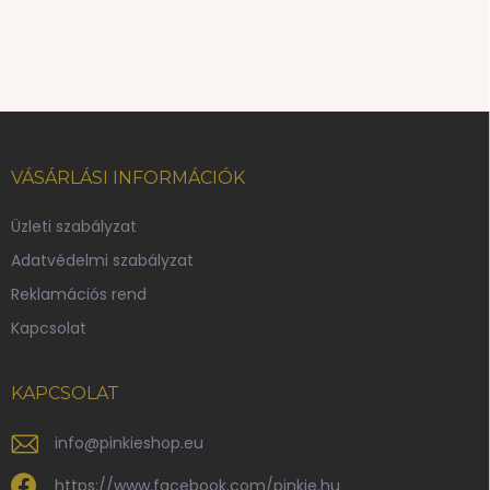
L
á
b
VÁSÁRLÁSI INFORMÁCIÓK
l
é
Üzleti szabályzat
c
Adatvédelmi szabályzat
Reklamációs rend
Kapcsolat
KAPCSOLAT
info
@
pinkieshop.eu
https://www.facebook.com/pinkie.hu