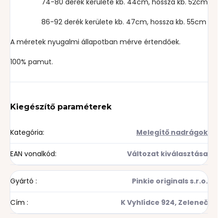
74-80 derék kerülete kb. 44cm, hossza kb. 52cm
86-92 derék kerülete kb. 47cm, hossza kb. 55cm
A méretek nyugalmi állapotban mérve értendőek.
100% pamut.
Kiegészítő paraméterek
Kategória
:
Melegítő nadrágok
EAN vonalkód
:
Változat kiválasztása
Gyártó
:
Pinkie originals s.r.o.
Cím
:
K Vyhlídce 924, Zeleneč