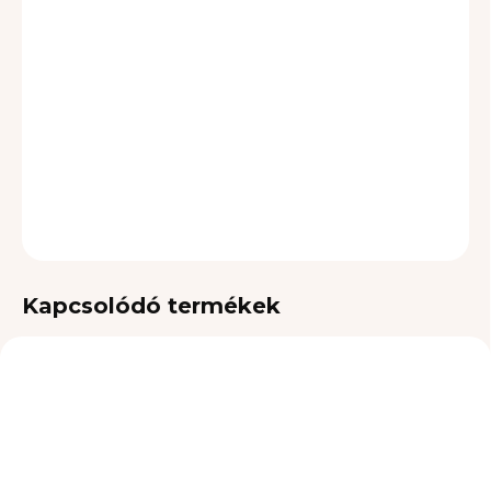
SZÁLLÍTÁSI LEHETŐSÉGEK
−
+
Hozzáadás a kosárhoz
RÉSZLETES INFORMÁCIÓ
KÉRDÉS
Kapcsolódó termékek