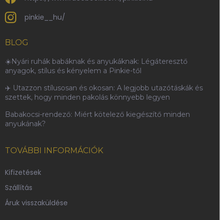
pinkie__hu/
BLOG
☀️Nyári ruhák babáknak és anyukáknak: Légáteresztő
anyagok, stílus és kényelem a Pinkie-től
✈️ Utazzon stílusosan és okosan: A legjobb utazótáskák és
szettek, hogy minden pakolás könnyebb legyen
Babakocsi-rendező: Miért kötelező kiegészítő minden
anyukának?
TOVÁBBI INFORMÁCIÓK
Kifizetések
Szállítás
Áruk visszaküldése