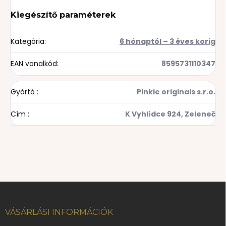
Kiegészítő paraméterek
Kategória
:
6 hónaptól – 3 éves korig
EAN vonalkód
:
8595731110347
Gyártó
:
Pinkie originals s.r.o.
Cím
:
K Vyhlídce 924, Zeleneč
L
á
b
VÁSÁRLÁSI INFORMÁCIÓK
l