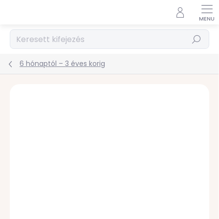
Ugrás
a
fő
tartalomhoz
Keresés
6 hónaptól – 3 éves korig