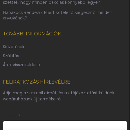
szettek, hogy minden pakolás könnyebb legyen
Babakocsi-rendező: Miért kötelező kiegészítő minden
anyukának?
TOVÁBBI INFORMÁCIÓK
Kifizetések
Szállítás
Áruk visszaküldése
FELIRATKOZÁS HÍRLEVÉLRE
Adja meg az e-mail címét, és mi tájékoztatást küldünk
webáruházunk új termékeiről.
E-MAIL