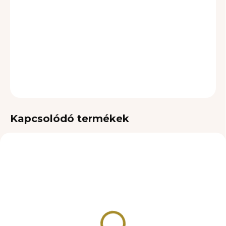
LEHETŐSÉGEK
−
+
Hozzáadás a kosárhoz
RÉSZLETES INFORMÁCIÓ
KÉRDÉS
Kapcsolódó termékek