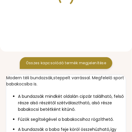
KÉSZLETEN
KÉSZLETEN
Big Comb Black táska -
Big Comb Black
KICSI
kézmelegítő
8 310 Ft
13 373 Ft
Összes kapcsolódó termék megjelenítése
Modern téli bundazsák,steppelt varrással. Megfelelő sport
babakocsiba is.
A bundazsák mindkét oldalán cipzár található, felső
része alsó részétől szétválasztható, alsó része
babakocsi betétként kitűnő.
Fűzök segítségével a babakocsihoz rögzíthető.
A bundazsák a baba feje köröl összehúzható,így