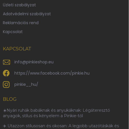
é
Üzleti szabályzat
c
Adatvédelmi szabályzat
Reklamációs rend
Kapcsolat
KAPCSOLAT
info
@
pinkieshop.eu
https://www.facebook.com/pinkie.hu
pinkie__hu/
BLOG
☀️Nyári ruhák babáknak és anyukáknak: Légáteresztő
anyagok, stílus és kényelem a Pinkie-től
✈️ Utazzon stílusosan és okosan: A legjobb utazótáskák és