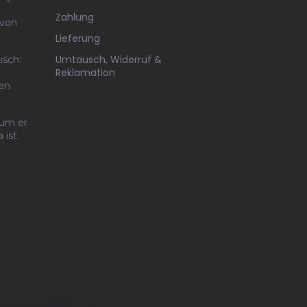
Zahlung
 von
Lieferung
Umtausch, Widerruf &
isch:
Reklamation
ten
rum er
 ist