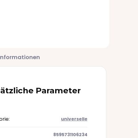
Label Pink Pinkie
36,70 €
Informationen
ätzliche Parameter
orie
:
universelle
8595731106234