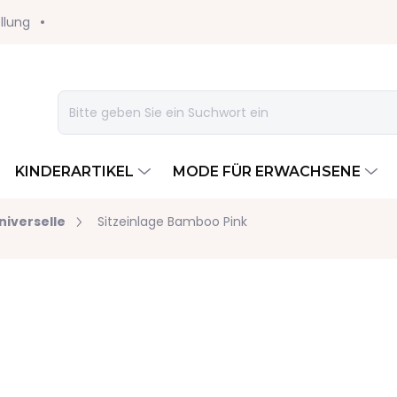
llung
KINDERARTIKEL
MODE FÜR ERWACHSENE
niverselle
Sitzeinlage Bamboo Pink
32,60 €
Verkaufspreis:
VORRÄTIG
LIEFEROPTIONEN
−
+