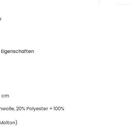
h
 Eigenschaften
 cm
le, 20% Polyester + 100%
olton)