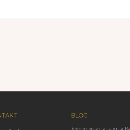
NTAKT
BLOG
☀️Sommerausstattung für B