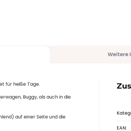
,70 €
12 €
Weitere 
et für heiße Tage.
Zus
derwagen, Buggy, als auch in die
Kateg
lend) auf einer Seite und
die
EAN
: