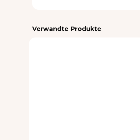
Verwandte Produkte
VORRÄTIG
Mütze Label Pink
Zu
La