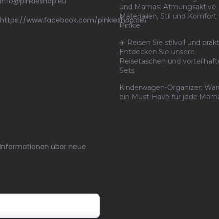
info
@
pinkieshop.eu
und Mamas: Atmungsaktive
Materialien, Stil und Komfort
https://www.facebook.com/pinkieshop.de/
Pinkie
✈️ Reisen Sie stilvoll und prakt
Entdecken Sie unsere
Reisetaschen und vorteilhaf
Sets
Kinderwagen-Organizer: Wa
ein Must-Have für jede Mama
n Informationen über neue