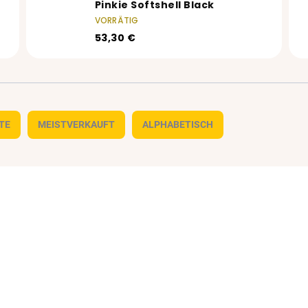
Pinkie Softshell Black
VORRÄTIG
53,30 €
TE
MEISTVERKAUFT
ALPHABETISCH