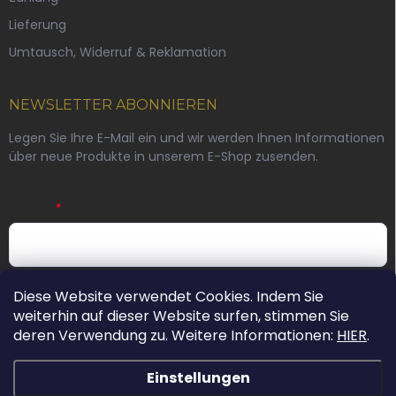
Lieferung
Umtausch, Widerruf & Reklamation
NEWSLETTER ABONNIEREN
Legen Sie Ihre E-Mail ein und wir werden Ihnen Informationen
über neue Produkte in unserem E-Shop zusenden.
E-MAIL
Durch die Angabe einer E-Mail-Adresse stimmen Sie der
Diese Website verwendet Cookies. Indem Sie
Datenschutzerklärung zu.
weiterhin auf dieser Website surfen, stimmen Sie
deren Verwendung zu. Weitere Informationen:
HIER
.
Anmelden
Einstellungen