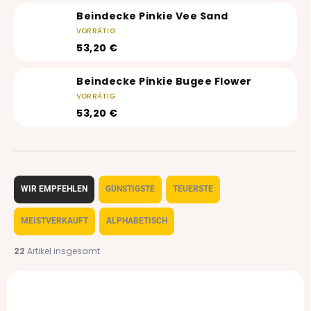
Beindecke Pinkie Vee Sand
VORRÄTIG
53,20 €
Beindecke Pinkie Bugee Flower
VORRÄTIG
53,20 €
P
r
WIR EMPFEHLEN
GÜNSTIGSTE
TEUERSTE
o
d
MEISTVERKAUFT
ALPHABETISCH
u
k
22
Artikel insgesamt
t
L
s
i
o
s
r