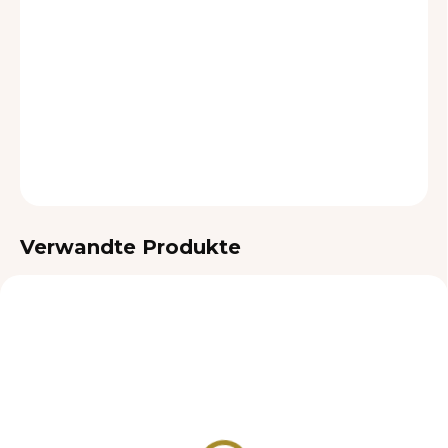
LIEFEROPTIONEN
−
+
In den Warenkorb
DETAILLIERTE INFORMATIONEN
FRAGEN
Verwandte Produkte