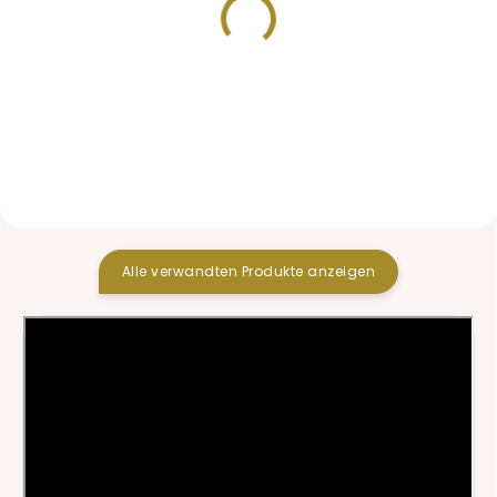
VORRÄTIG
VORRÄTIG
Softshell Hose Black All
Overall Pinkie Softshell
Black/Grey
32,60 €
44,90 €
Alle verwandten Produkte anzeigen