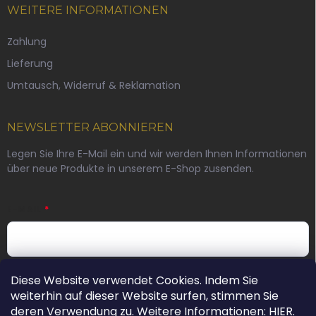
WEITERE INFORMATIONEN
Zahlung
Lieferung
Umtausch, Widerruf & Reklamation
NEWSLETTER ABONNIEREN
Legen Sie Ihre E-Mail ein und wir werden Ihnen Informationen
über neue Produkte in unserem E-Shop zusenden.
E-MAIL
Durch die Angabe einer E-Mail-Adresse stimmen Sie der
Diese Website verwendet Cookies. Indem Sie
Datenschutzerklärung zu.
weiterhin auf dieser Website surfen, stimmen Sie
deren Verwendung zu. Weitere Informationen:
HIER
.