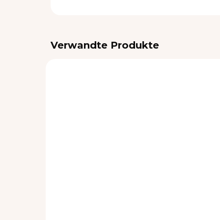
Verwandte Produkte
VORRÄTIG
Zubindbare Decke
Zu
Toucan
Gr