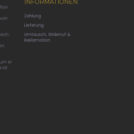
INFORMATIONEN
abys
Zahlung
 von
Lieferung
Umtausch, Widerruf &
isch:
Reklamation
ten
rum er
 ist