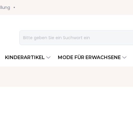
llung
KINDERARTIKEL
MODE FÜR ERWACHSENE
12 €
Verkaufspreis:
VARIANTE WÄHLEN