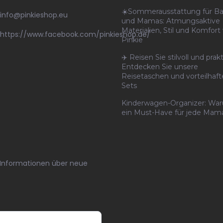
☀️Sommerausstattung für B
info
@
pinkieshop.eu
und Mamas: Atmungsaktive
Materialien, Stil und Komfort
https://www.facebook.com/pinkieshop.de/
Pinkie
✈️ Reisen Sie stilvoll und prakt
Entdecken Sie unsere
Reisetaschen und vorteilhaf
Sets
Kinderwagen-Organizer: Wa
ein Must-Have für jede Mama
n Informationen über neue