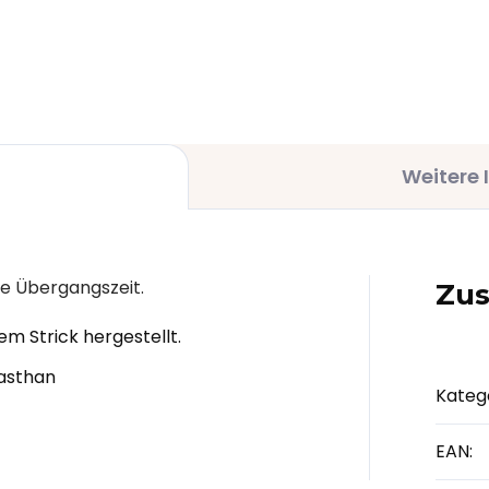
,70 €
28,40 €
Weitere 
ie Übergangszeit.
Zus
m Strick hergestellt.
lasthan
Kateg
EAN
: