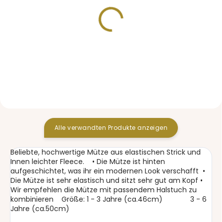
VORRÄTIG
VORRÄTIG
Große Wickeltasche
Softshell Hose
Bugee Camo
Green/Grey
32,60 €
32,60 €
Alle verwandten Produkte anzeigen
Beliebte, hochwertige Mütze aus elastischen Strick und
Innen leichter Fleece. • Die Mütze ist hinten
aufgeschichtet, was ihr ein modernen Look verschafft •
Die Mütze ist sehr elastisch und sitzt sehr gut am Kopf •
Wir empfehlen die Mütze mit passendem Halstuch zu
kombinieren Größe: 1 - 3 Jahre (ca.46cm) 3 - 6
Jahre (ca.50cm)