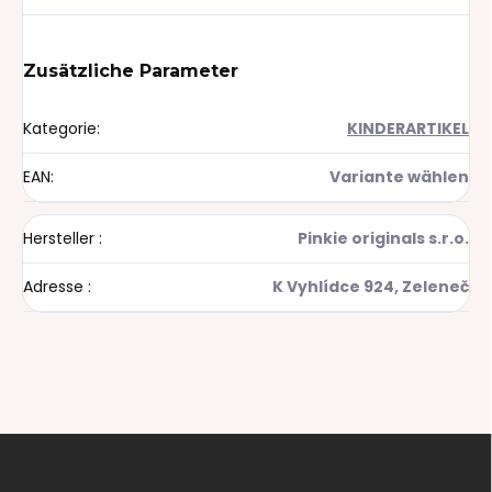
Zusätzliche Parameter
Kategorie
:
KINDERARTIKEL
EAN
:
Variante wählen
Hersteller
:
Pinkie originals s.r.o.
Adresse
:
K Vyhlídce 924, Zeleneč
F
u