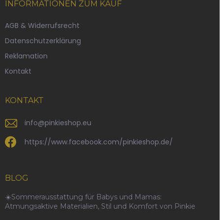
ß
INFORMATIONEN ZUM KAUF
z
e
AGB & Widerrufsrecht
i
Datenschutzerklärung
l
e
Reklamation
Kontakt
KONTAKT
info
@
pinkieshop.eu
https://www.facebook.com/pinkieshop.de/
BLOG
☀️Sommerausstattung für Babys und Mamas:
Atmungsaktive Materialien, Stil und Komfort von Pinkie