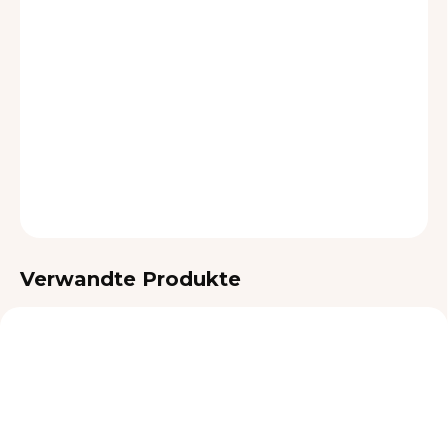
LIEFEROPTIONEN
−
+
In den Warenkorb
DETAILLIERTE INFORMATIONEN
FRAGEN
Verwandte Produkte