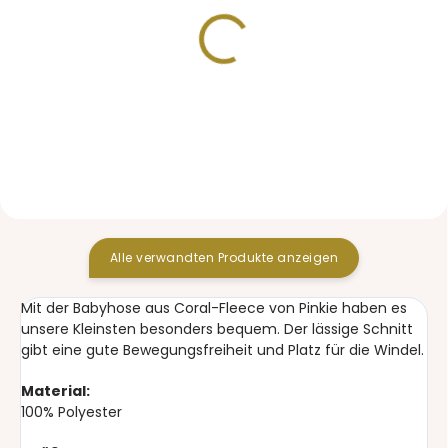
VORRÄTIG
VORRÄTIG
Halstuch Teddy Grey
Mützen Label Teddy
Grey Duo
10,30 €
26,80 €
Alle verwandten Produkte anzeigen
Mit der Babyhose aus Coral-Fleece von Pinkie haben es
unsere Kleinsten besonders bequem. Der lässige Schnitt
gibt eine gute Bewegungsfreiheit und Platz für die Windel.
Material:
100% Polyester