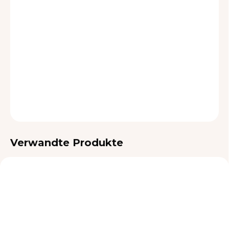
LIEFEROPTIONEN
−
+
In den Warenkorb
DETAILLIERTE INFORMATIONEN
FRAGEN
Verwandte Produkte