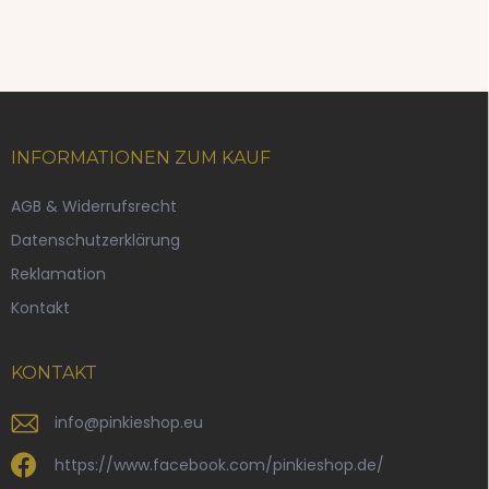
F
u
ß
INFORMATIONEN ZUM KAUF
z
e
AGB & Widerrufsrecht
i
Datenschutzerklärung
l
e
Reklamation
Kontakt
KONTAKT
info
@
pinkieshop.eu
https://www.facebook.com/pinkieshop.de/