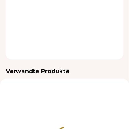
LIEFEROPTIONEN
−
+
In den Warenkorb
DETAILLIERTE INFORMATIONEN
FRAGEN
Verwandte Produkte
TIPP