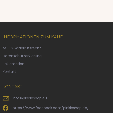
F
u
ß
INFORMATIONEN ZUM KAUF
z
e
AGB & Widerrufsrecht
i
Datenschutzerklärung
l
e
Reklamation
Kontakt
KONTAKT
info
@
pinkieshop.eu
https://www.facebook.com/pinkieshop.de/