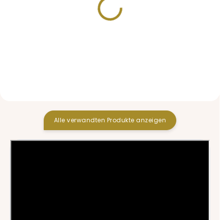
VORRÄTIG
AUF BESTELLUNG
Verlängerte Sitzeinlage
Rucksack Pinkie Suede
für den Sommer
Japan Taupe II
Bamboo Taupe
57,30 €
40,80 €
Alle verwandten Produkte anzeigen