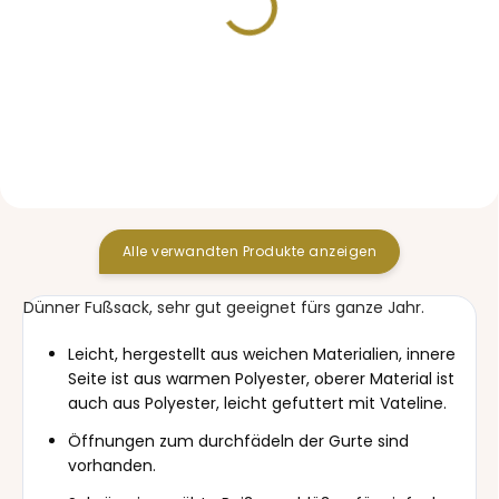
VORRÄTIG
VORRÄTIG
Mütze Label Teddy
Mützen Label Teddy
Black
Black Duo
15,70 €
26,90 €
Alle verwandten Produkte anzeigen
Dünner Fußsack, sehr gut geeignet fürs ganze Jahr.
Leicht, hergestellt aus weichen Materialien, innere
Seite ist aus warmen Polyester, oberer Material ist
auch aus Polyester, leicht gefuttert mit Vateline.
Öffnungen zum durchfädeln der Gurte sind
vorhanden.