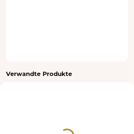
LIEFEROPTIONEN
−
+
In den Warenkorb
DETAILLIERTE INFORMATIONEN
FRAGEN
Verwandte Produkte