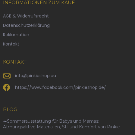
ß
INFORMATIONEN ZUM KAUF
z
e
AGB & Widerrufsrecht
i
Datenschutzerklärung
l
e
Reklamation
Kontakt
KONTAKT
info
@
pinkieshop.eu
https://www.facebook.com/pinkieshop.de/
BLOG
☀️Sommerausstattung für Babys und Mamas:
Atmungsaktive Materialien, Stil und Komfort von Pinkie