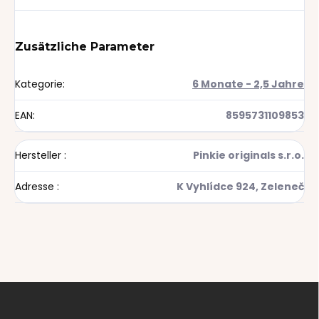
Zusätzliche Parameter
Kategorie
:
6 Monate - 2,5 Jahre
EAN
:
8595731109853
Hersteller
:
Pinkie originals s.r.o.
Adresse
:
K Vyhlídce 924, Zeleneč
F
u