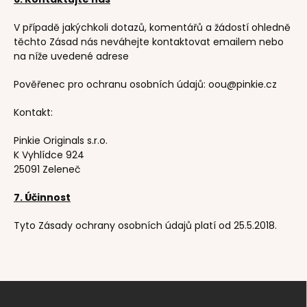
V případě jakýchkoli dotazů, komentářů a žádostí ohledně
těchto Zásad nás neváhejte kontaktovat emailem nebo
na níže uvedené adrese
Pověřenec pro ochranu osobních údajů: oou@pinkie.cz
Kontakt:
Pinkie Originals s.r.o.
K Vyhlídce 924
25091 Zeleneč
7. Účinnost
Tyto Zásady ochrany osobních údajů platí od 25.5.2018.
F
u