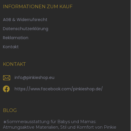
ß
INFORMATIONEN ZUM KAUF
z
e
AGB & Widerrufsrecht
i
Datenschutzerklärung
l
e
Reklamation
Kontakt
KONTAKT
info
@
pinkieshop.eu
https://www.facebook.com/pinkieshop.de/
BLOG
☀️Sommerausstattung für Babys und Mamas:
Atmungsaktive Materialien, Stil und Komfort von Pinkie