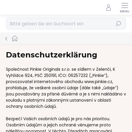
Zum
Inhalt
springen
Suchen
Startseite
Datenschutzerklärung
Společnost Pinkie Originals s.r.o. se sídlem v Zelenči, K
Vyhlídce 924, PSČ 250191, IČO: 06257232 („Pinkie“),
provozovatel internetového obchodu www.pinkie.cz,
prohlašuje, že veškeré osobní údaje (dále také „údaje“)
jsou považovány za přísně důvěrné a je s nimi nakládáno v
souladu s platnými zákonnými ustanovení v oblasti
ochrany osobních údajů.
Bezpečí Vašich osobních údajů je pro nás prioritou.
Osobním údajům a jejich ochraně věnujeme proto
náležitou pozornost. V těchto Zásadách zpracování