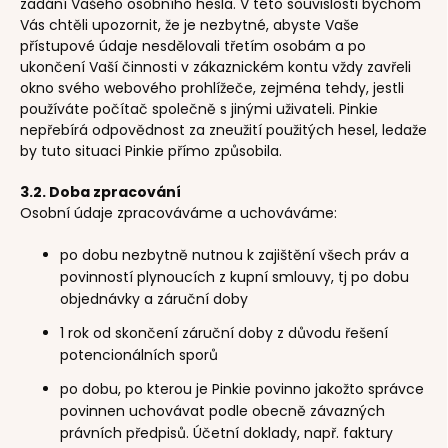
zadání Vašeho osobního hesla. V této souvislosti bychom
Vás chtěli upozornit, že je nezbytné, abyste Vaše
přístupové údaje nesdělovali třetím osobám a po
ukončení Vaší činnosti v zákaznickém kontu vždy zavřeli
okno svého webového prohlížeče, zejména tehdy, jestli
používáte počítač společně s jinými uživateli. Pinkie
nepřebírá odpovědnost za zneužití použitých hesel, ledaže
by tuto situaci Pinkie přímo způsobila.
3.2. Doba zpracování
Osobní údaje zpracováváme a uchováváme:
po dobu nezbytně nutnou k zajištění všech práv a
povinností plynoucích z kupní smlouvy, tj po dobu
objednávky a záruční doby
1 rok od skončení záruční doby z důvodu řešení
potencionálních sporů
po dobu, po kterou je Pinkie povinno jakožto správce
povinnen uchovávat podle obecně závazných
právních předpisů. Účetní doklady, např. faktury