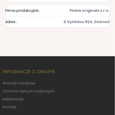
Firma produkcyjna
:
Pinkie originals s.r.o.
Adres
:
K Vyhlídce 924, Zeleneč
S
t
o
INFORMACJE O ZAKUPIE
p
k
Warunki handlowe
a
Ochrona danych osobowych
Reklamacja
Kontakt