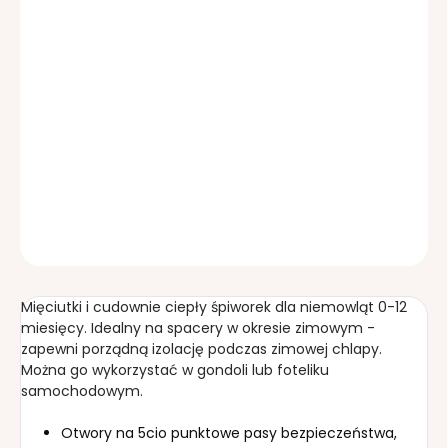
jednostkowa:
OPCJE DOSTAWY
−
+
Dodaj do koszyka
INFORMACJE SZCZEGÓŁOWE
ZADAJ PYTANIE
Mięciutki i cudownie ciepły śpiworek dla niemowląt 0-12
miesięcy. Idealny na spacery w okresie zimowym -
zapewni porządną izolację podczas zimowej chlapy.
Można go wykorzystać w gondoli lub foteliku
samochodowym.
Otwory na 5cio punktowe pasy bezpieczeństwa,