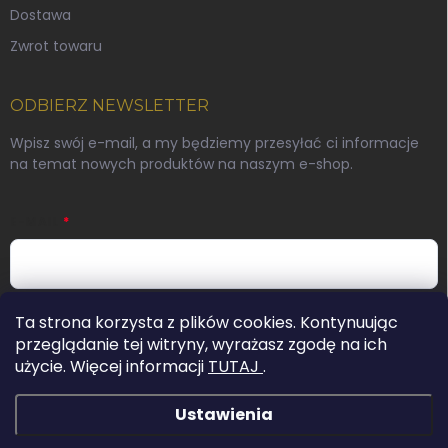
Dostawa
Zwrot towaru
ODBIERZ NEWSLETTER
Wpisz swój e-mail, a my będziemy przesyłać ci informacje
na temat nowych produktów na naszym e-shop.
E-MAIL
Podając swój adres e-mail wyrażasz zgodę na warunki
Ta strona korzysta z plików cookies. Kontynuując
ochrony danych osobowych.
przeglądanie tej witryny, wyrażasz zgodę na ich
użycie. Więcej informacji
TUTAJ
.
Zaloguj się
Ustawienia