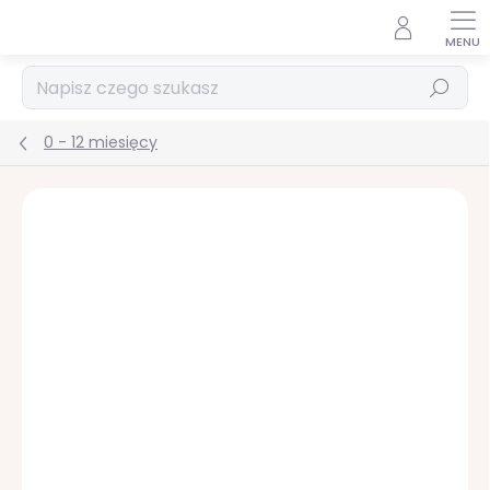
Przejść
do
treści
Szukaj
0 - 12 miesięcy