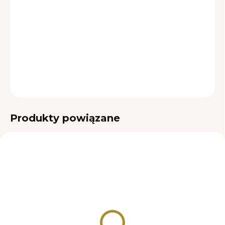
DOSTAWY
−
+
Dodaj do koszyka
INFORMACJE SZCZEGÓŁOWE
ZADAJ PYTANIE
Produkty powiązane