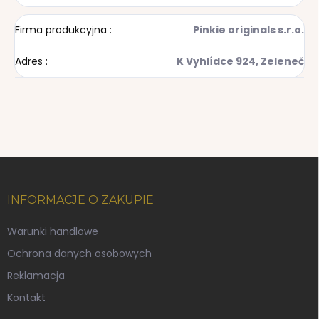
Firma produkcyjna
:
Pinkie originals s.r.o.
Adres
:
K Vyhlídce 924, Zeleneč
S
t
o
INFORMACJE O ZAKUPIE
p
k
Warunki handlowe
a
Ochrona danych osobowych
Reklamacja
Kontakt