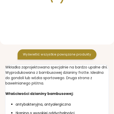
W MAGAZYNIE
W MAGAZYNIE
Czapka Label Pink
Koc ze ściągaczem
Label Pink
51,36 zł
157,63 zł
Wyświetlić wszystkie powiązane produkty
Wkładka zaprojektowana specjalnie na bardzo upalne dni.
Wyprodukowana z bambusowej dzianiny frotte. Idealna
do gondoli lub wózka sportowego. Druga strona z
bawełnianego płótna.
Właściwości dzianiny bambusowej:
antybakteryjna, antyalergiczna
tkanina o wysokiej oddychalności