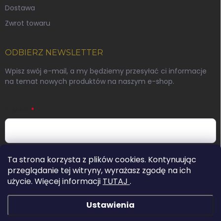
Dostawa
Zwrot towaru
ODBIERZ NEWSLETTER
Wpisz swój e-mail, a my będziemy przesyłać ci informacje
na temat nowych produktów na naszym e-shop.
E-MAIL
Podając swój adres e-mail wyrażasz zgodę na warunki
Ta strona korzysta z plików cookies. Kontynuując
ochrony danych osobowych.
przeglądanie tej witryny, wyrażasz zgodę na ich
użycie. Więcej informacji
TUTAJ
.
Zaloguj się
Ustawienia