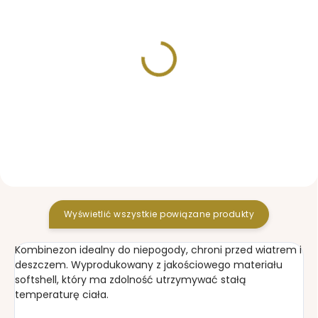
W MAGAZYNIE
W MAGAZYNIE
Szalik - tuba Teddy
Czapka Label Teddy
Light Grey
Light Grey
44,39 zł
67,47 zł
Wyświetlić wszystkie powiązane produkty
Kombinezon idealny do niepogody, chroni przed wiatrem i
deszczem. Wyprodukowany z jakościowego materiału
softshell, który ma zdolność utrzymywać stałą
temperaturę ciała.