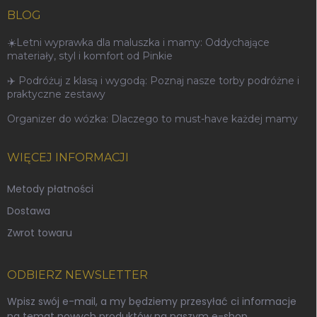
BLOG
☀️Letni wyprawka dla maluszka i mamy: Oddychające
materiały, styl i komfort od Pinkie
✈️ Podróżuj z klasą i wygodą: Poznaj nasze torby podróżne i
praktyczne zestawy
Organizer do wózka: Dlaczego to must-have każdej mamy
WIĘCEJ INFORMACJI
Metody płatności
Dostawa
Zwrot towaru
ODBIERZ NEWSLETTER
Wpisz swój e-mail, a my będziemy przesyłać ci informacje
na temat nowych produktów na naszym e-shop.