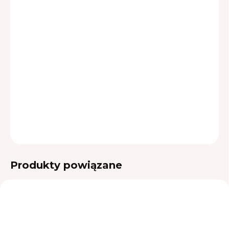
jednostkowa:
OPCJE
DOSTAWY
−
+
Dodaj do koszyka
INFORMACJE SZCZEGÓŁOWE
ZADAJ PYTANIE
Produkty powiązane