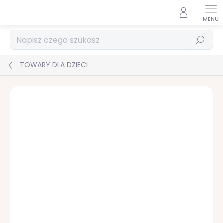
Przejść
do
treści
Szukaj
TOWARY DLA DZIECI