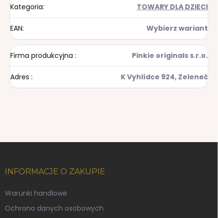
Kategoria
:
TOWARY DLA DZIECI
EAN
:
Wybierz wariant
Firma produkcyjna
:
Pinkie originals s.r.o.
Adres
:
K Vyhlídce 924, Zeleneč
S
t
o
INFORMACJE O ZAKUPIE
p
k
Warunki handlowe
a
Ochrona danych osobowych