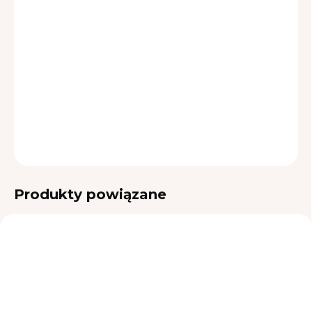
OPCJE DOSTAWY
−
+
Dodaj do koszyka
INFORMACJE SZCZEGÓŁOWE
ZADAJ PYTANIE
Produkty powiązane