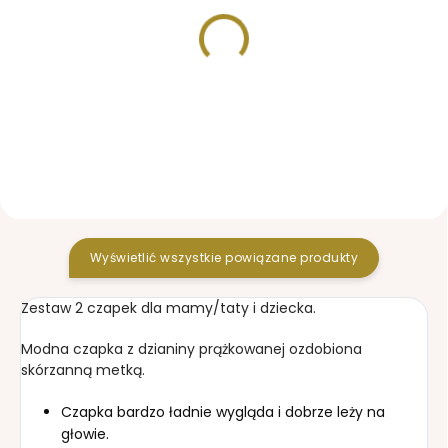
W MAGAZYNIE
W MAGAZYNIE
Czapka Label Black
Torba do wózka Black 
51,36 zł
210,77 zł
Wyświetlić wszystkie powiązane produkty
Zestaw 2 czapek dla mamy/taty i dziecka.
Modna czapka z dzianiny prążkowanej ozdobiona
skórzanną metką.
Czapka bardzo ładnie wygląda i dobrze leży na
głowie.