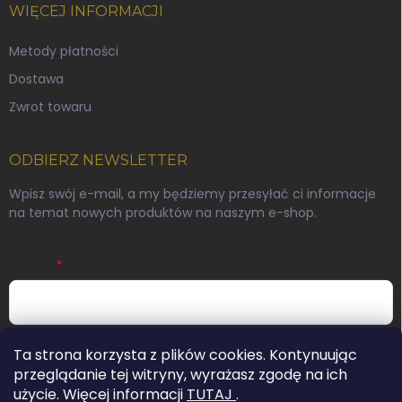
WIĘCEJ INFORMACJI
Metody płatności
Dostawa
Zwrot towaru
ODBIERZ NEWSLETTER
Wpisz swój e-mail, a my będziemy przesyłać ci informacje
na temat nowych produktów na naszym e-shop.
E-MAIL
Podając swój adres e-mail wyrażasz zgodę na warunki
Ta strona korzysta z plików cookies. Kontynuując
ochrony danych osobowych.
przeglądanie tej witryny, wyrażasz zgodę na ich
użycie. Więcej informacji
TUTAJ
.