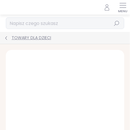
Przejść
do
treści
Szukaj
TOWARY DLA DZIECI